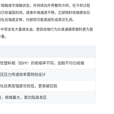
于熔融或半熔融状态，并持续向外界散热冷却。在冷却过程
口已经凝固封闭，或者补缩通道不畅，芯部物料收缩便会拉
固化且强度足够，内部则可能直接形成真空孔洞。
方中常含有大量填充油，使其收缩行为比普通硬质塑料更为复
考量。
晶性塑料相（如PP）的收缩率不同，加剧不均匀收缩
保压压力传递效率需特别设计
固化后表层强度也较低，更易被拉陷
慢，收缩量大，是凹陷高发区