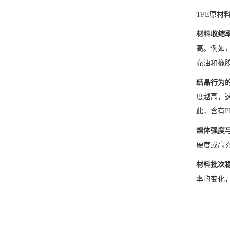
TPE原
材料收缩
高。例如，
充油和橡胶
结晶行为
度越高，
此，含有
熔体强度
硬度或高
材料批次
率的变化