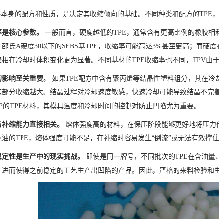
材料本身的配方和性质，是决定其收缩倾向的基础。不同种类和配方的TPE
率是核心参数。
一般而言，硬度越低的TPE，通常含有更高比例的橡胶相
邵氏A硬度30以下的SEBS基TPE，收缩率可能高达3%甚至更高；而硬度
相在冷却时体积变化更为显著。不同基材的TPE收缩率也不同，TPV由于
的影响至关重要。
如果TPE配方中含有聚丙烯等结晶性塑料组分，其在冷
这部分收缩越大。结晶过程对冷却速度敏感，快速冷却可能导致结晶不完
PP的TPE材料，其模具温度和冷却时间的控制对防止凹陷尤为重要。
与补缩能力直接相关。
熔体强度高的材料，在保压阶段能够更好地将压力
充油的TPE，熔体强度可能不足，在补缩时容易发生“倒流”或无法有效撑
稳定性是生产中的现实挑战。
即使是同一牌号，不同批次的TPE在含油量
，进而使得之前稳定的工艺生产出凹陷的产品。因此，严格的来料检验和