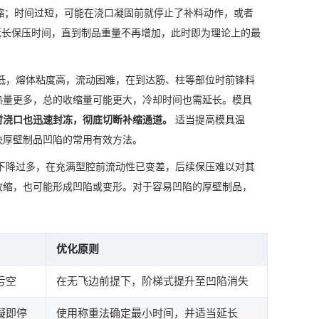
缩；时间过短，可能在浇口凝固前就停止了补料动作，或者
延长保压时间，直到制品重量不再增加，此时即为理论上的最
低，熔体粘度高，流动困难，在到达筋、柱等部位时前锋料
热量更多，总的收缩量可能更大，冷却时间也需延长。模具
时浇口也迅速封冻，彻底切断补缩通道。
适当提高模具温
决厚壁制品凹陷的常用有效方法。
下降过多，在充满型腔前流动性已变差，后续保压难以对其
收缩，也可能形成凹陷或变形。对于容易凹陷的厚壁制品，
优化原则
亏空
在无飞边前提下，阶梯式提升至凹陷消失
凝即停
使用称重法确定最小时间，并适当延长