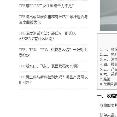
TPE与PP/PE二次注塑结合力不足？
TPE挤出成型表面粗糙有纹路？螺杆组合与
温度曲线优化
TPE硬度测试方法：邵氏A、邵氏D、
ASKER C有什么区别？
1.
一、 收
TPE、TPU、TPV、硅胶怎么选？一张对比
2.
二、 材
表搞定
3.
三、 注
4.
四、 模
TPE断水口、飞边、表面发亮怎么调？
5.
五、 产
6.
六、 系
TPE再生料与新料差别大吗？哪些产品可以
7.
结论
用回料？
8.
常见问题
一、 收
收缩凹陷
简单来说