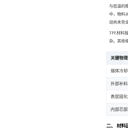
与低温的
中，物料
动尚未完
TPE材
杂。其收
关键物理
熔体冷却
外部补料
表层固化
内部芯部
二、 材料