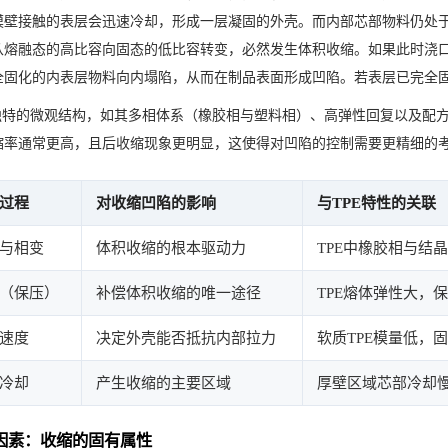
模壁接触的表层会迅速冷却，形成一层凝固的外壳。而内部芯部物料仍处
从熔融态的高比容向固态的低比容转变，必然发生体积收缩。如果此时浇
全固化的内表层物料向内塌陷，从而在制品表面形成凹陷。若表层已完全
料独特的微观结构，如其多相体系（橡胶相与塑料相）、高弹性回复以及配
缩率通常更高，且后收缩现象更明显，这使得对凹陷的控制需要更精细的
过程
对收缩凹陷的影响
与TPE特性的关联
与相变
体积收缩的根本驱动力
TPE中橡胶相与结
（保压）
补偿体积收缩的唯一途径
TPE熔体弹性大，
速度
决定外壳能否抵抗内部拉力
软质TPE模量低，
冷却
产生收缩的主要区域
厚壁区域芯部冷却
因素：收缩的固有属性