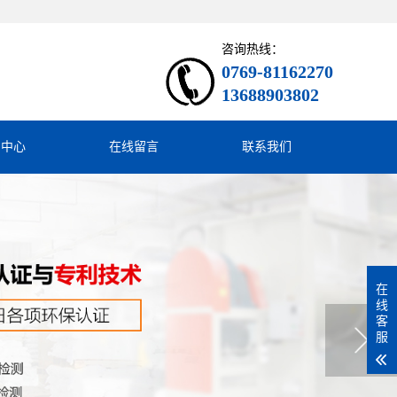
咨询热线：
0769-81162270
13688903802
闻中心
在线留言
联系我们
在
线
客
服