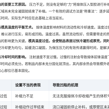
陷的首要工艺原因。
压力不足，则没有足够的“力”将熔体压入型腔进行补
区域尚未完全凝固就结束了补缩。一个有效的调试方法是“称重法”：逐步
压时间，实际生产时应在此基础上适当延长。
与模具温度的平衡艺术。
熔体温度影响材料的流动性和冷却速度。温度过
，难以进行压实，易形成凹陷。温度过高，虽然流动性好，但需要带走的
陷的影响更为关键。
模具温度过低，会使制品表层过快冷凝形成厚壳，同
使冷却更为均匀，延缓浇口凝固，为保压压力的有效传递赢得时间，是解
与冷却时间的影响。
注射速度不宜过慢。过慢的注射会导致熔体前锋温度
却时间必须充分。若制品内部未充分固化就顶出，其内部余热会导致模外
核心部位已基本固化。
设置不当的表现
导致凹陷的机理
过低
补缩力不足
无法克服熔体冷却收缩产生的体积
过短
补缩动作过早结束
浇口凝固前停止补料，或厚壁区未