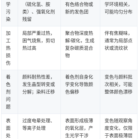
学
（硫化氢、胺
有色络合物或
学环境相关，
污
类）、强氧化剂
新的发色团
可能均匀分布
染
残留
加
局部严重过热，
聚合物深度热
伴有焦糊味，
工
困气烧焦，剪切
解/碳化，生成
通常为局部点
热
热过高
复杂碳质混合
状或流纹状
损
物
伤
着
颜料耐热性差，
着色剂自身化
变色与颜料批
色
发生晶型转变或
学变化导致颜
次相关，可能
剂
分解；染料迁移
色偏移
整体颜色漂移
问
题
表
过度电晕处理、
表面形成极薄
变色随观察角
面
等离子处理
的氧化层，产
度变化，仅限
处
生光学干涉
于表面极薄层