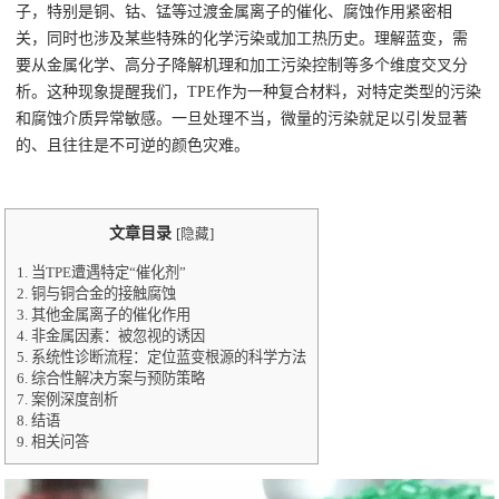
子，特别是铜、钴、锰等过渡金属离子的催化、腐蚀作用紧密相
关，同时也涉及某些特殊的化学污染或加工热历史。理解蓝变，需
要从金属化学、高分子降解机理和加工污染控制等多个维度交叉分
析。这种现象提醒我们，TPE作为一种复合材料，对特定类型的污染
和腐蚀介质异常敏感。一旦处理不当，微量的污染就足以引发显著
的、且往往是不可逆的颜色灾难。
文章目录
[
隐藏
]
1.
当TPE遭遇特定“催化剂”
2.
铜与铜合金的接触腐蚀
3.
其他金属离子的催化作用
4.
非金属因素：被忽视的诱因
5.
系统性诊断流程：定位蓝变根源的科学方法
6.
综合性解决方案与预防策略
7.
案例深度剖析
8.
结语
9.
相关问答