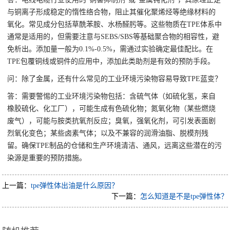
与铜离子形成稳定的惰性络合物，阻止其催化聚烯烃等绝缘材料的
氧化。常见成分包括草酰苯胺、水杨醛肟等。这些物质在TPE体系中
通常是适用的，但需要注意与SEBS/SBS等基础聚合物的相容性，避
免析出。添加量一般为0.1%-0.5%，需通过实验确定最佳配比。在
TPE包覆铜线或铜件的应用中，添加此类助剂是有效的预防手段。
问：除了金属，还有什么常见的工业环境污染物容易导致TPE蓝变？
答：需要警惕的工业环境污染物包括：含硫气体（如硫化氢，来自
橡胶硫化、化工厂），可能生成有色硫化物；氮氧化物（某些燃烧
废气），可能与胺类抗氧剂反应；臭氧，强氧化剂，可引发表面剧
烈氧化变色；某些卤素气体；以及不兼容的润滑油脂、脱模剂残
留。确保TPE制品的仓储和生产环境清洁、通风，远离这些潜在的污
染源是重要的预防措施。
上一篇：
tpe弹性体出油是什么原因？
下一篇：
怎么知道是不是tpe弹性体？