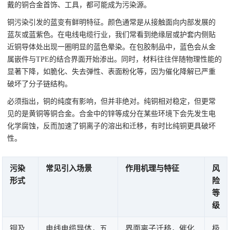
戴的铜合金首饰、工具，都可能成为污染源。
铜污染引发的蓝变有鲜明特征。颜色通常是从接触面向内部发展的
蓝灰或蓝紫色。在电线电缆行业，我们常看到绝缘层或护套内侧贴
近铜导体处出现一圈明显的蓝色晕染。在包胶制品中，蓝色会从金
属嵌件与TPE的结合界面开始渗出。同时，材料往往伴随物理性能的
显著下降，如脆化、失去弹性、表面粉化等，因为催化降解已严重
破坏了分子链结构。
必须指出，铜的纯度有影响，但并非绝对。纯铜相对稳定，但更常
见的是黄铜等铜合金。合金中的锌等成分在某些环境下会先发生电
化学腐蚀，反而加速了铜离子的溶出和迁移，有时比纯铜更具破坏
性。
污染
常见引入场景
作用机理与特征
风
形式
险
等
级
铜及
电线电缆导体，五
界面离子迁移，催化
极