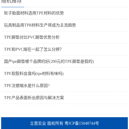
随机推荐
轮子胎面材料选用TPE材料的优势
玩具制品用TPR材料生产将成为主流趋势
TPE脚垫对比PVC脚垫优势分析
TPE和PVC熔在一起了怎么分辨？
国产tpe脚垫哪个品牌的好(200元的TPE脚垫是假的)
TPE软胶料会臭吗(tpe材料有味吗)
TPE注塑缩水是什么原因?
TPE产品表面析出原因与解决方案
立恩实业 版权所有 粤ICP备15048744号