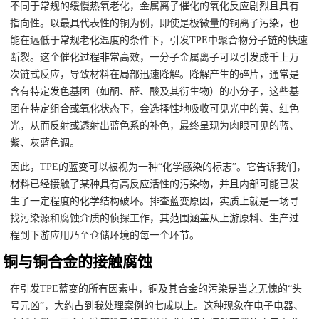
不同于常规的缓慢热氧老化，金属离子催化的氧化反应剧烈且具有
指向性。以最具代表性的铜为例，即使是极微量的铜离子污染，也
能在远低于常规老化温度的条件下，引发TPE中聚合物分子链的快速
断裂。这个催化过程非常高效，一分子金属离子可以引发成千上万
次链式反应，导致材料在局部迅速降解。降解产生的碎片，通常是
含有特定发色基团（如酮、醛、酸及其衍生物）的小分子，这些基
团在特定组合或氧化状态下，会选择性地吸收可见光中的黄、红色
光，从而反射或透射出蓝色系的补色，最终呈现为肉眼可见的蓝、
紫、灰蓝色调。
因此，TPE的蓝变可以被视为一种“化学感染的标志”。它告诉我们，
材料已经接触了某种具有高反应活性的污染物，并且内部可能已发
生了一定程度的化学结构破坏。排查蓝变原因，实质上就是一场寻
找污染源和腐蚀介质的侦探工作，其范围涵盖从上游原料、生产过
程到下游应用乃至仓储环境的每一个环节。
铜与铜合金的接触腐蚀
在引发TPE蓝变的所有因素中，铜及其合金的污染是当之无愧的“头
号元凶”，大约占到我处理案例的七成以上。这种现象在电子电器、