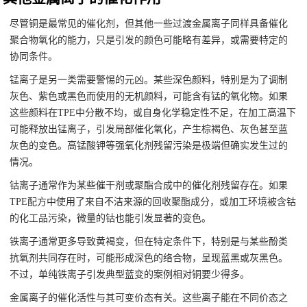
尽管铜是最常见的催化剂，但其他一些过渡金属离子同样具备催化
聚合物氧化的能力，只是引发的颜色可能略有差异，或需要特定的
协同条件。
锰离子是另一类需要警惕的元凶。某些深色颜料，特别是为了调制
灰色、紫色或黑色而使用的无机颜料，可能含有锰的氧化物。如果
这些颜料在TPE中分散不均，或自身化学稳定性不足，在加工高温下
可能释放出锰离子，引发局部催化氧化，产生棕褐色、灰色甚至蓝
灰色的变色。高锰酸钾等强氧化剂残留污染是极端但确实发生过的
情况。
钴离子通常作为某些催干剂或聚酯合成中的催化剂残留存在。如果
TPE配方中使用了来自不洁来源的回收聚酯成分，或加工环境被含钴
的化工品污染，微量的钴也能引发显著的变色。
铁离子通常更多导致黄褐变，但在特定条件下，特别是与某些酚类
抗氧剂共同存在时，可能形成深色的络合物，呈现蓝黑或灰黑色。
不过，单纯铁离子引发典型蓝变的案例相对铜要少得多。
金属离子的催化活性与其可变价态有关。这些离子能在不同价态之