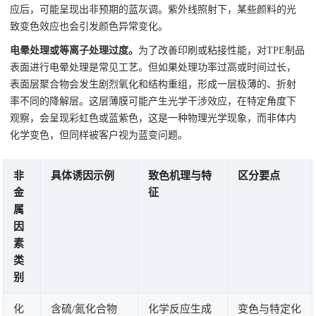
应后，可能呈现出非预期的蓝灰调。紫外线照射下，某些颜料的光
致变色效应也会引发颜色异常变化。
电晕处理或等离子处理过度。
为了改善印刷或粘接性能，对TPE制品
表面进行电晕处理是常见工艺。但如果处理功率过高或时间过长，
表面层聚合物会发生剧烈氧化和结构重组，形成一层极薄的、折射
率不同的降解层。这层薄膜可能产生光学干涉效应，在特定角度下
观察，会呈现彩虹色或蓝紫色，这是一种物理光学现象，而非体内
化学变色，但同样被客户视为蓝变问题。
非
具体诱因示例
致色机理与特
区分要点
金
征
属
因
素
类
别
化
含硫/氮化合物
化学反应生成
变色与特定化