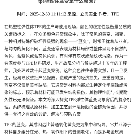
tpe弹性体蓝变是什么原因？
时间：2025-12-30 11:11:12
来源：立恩实业
作者：TPE
在热塑性弹性体TPE的生产与使用现场，颜色的稳定性是衡量品质的
关键指标之一。在众多颜色异常现象中，除了常见的黄变、褐变，
一种相对特殊但破坏性极强的现象——“蓝变”，时常困扰着从业者。
与均匀的黄化不同，蓝变通常表现为材料局部或整体呈现不自然的
蓝色、蓝紫色或蓝灰色色调，有时伴有灰状或条纹状污染。作为一
名深度参与TPE材料研发、生产故障分析与解决超过十五年的工程
师，我处理过数十起蓝变案例。这种变色往往来得突然，且一旦发
生，极易导致整批产品报废，造成严重的经济损失。更重要的是，
蓝变不仅仅是美学缺陷，它通常是材料内部发生特定化学腐蚀或污
染的标志，预示着材料可能已发生结构损伤，其物理性能与长期耐
久性已无法保证。本文将深入探究TPE弹性体蓝变现象背后的复杂机
理，系统梳理从原材料、加工工艺到环境接触的全链条诱因，并提
供一套行之有效的诊断、解决与预防方案。
TPE的蓝变，其成因远比普通氧化黄变更为集中和特异。它并非源于
材料自身组分在光、热、氧作用下的普遍老化，而是多与金属离