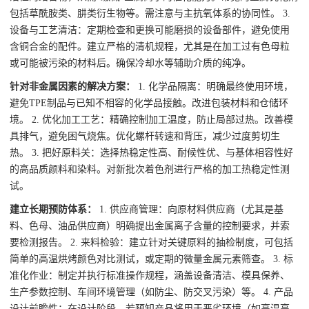
包括草酰胺类、肼类衍生物等。需注意与主抗氧体系的协同性。
3.
设备与工艺清洁：定期检查和更换可能磨损的设备部件，避免使用
含铜合金的配件。建立严格的清机规程，尤其是在加工过有色母粒
或可能被污染的材料后。确保冷却水等辅助介质的纯净。
针对非金属因素的解决方案：
1. 化学品隔离：明确最终使用环境，
避免TPE制品与已知不相容的化学品接触。改进包装材料和仓储环
境。
2. 优化加工工艺：精确控制加工温度，防止局部过热。改善模
具排气，避免困气烧焦。优化螺杆转速和背压，减少过度剪切生
热。
3. 把好原料关：选择热稳定性高、耐候性优、与基体相容性好
的高品质颜料和染料。对新批次着色剂进行严格的加工热稳定性测
试。
建立长期预防体系：
1. 供应商管理：向原材料供应商（尤其是基
料、色母、油品供应商）明确提出金属离子含量的控制要求，并索
要检测报告。
2. 来料检验：建立针对关键原料的抽检制度，可包括
简单的高温烘烤颜色对比测试，或定期的微量金属元素筛查。
3. 标
准化作业：制定并执行标准操作规程，涵盖设备清洁、模具保养、
生产参数控制、车间环境管理（如防尘、防交叉污染）等。
4. 产品
设计前瞻性：在设计阶段，若预知产品将用于恶劣环境（如高温高