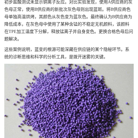
初步盐酸测试未显示铜离子反应。对比实验发现，使用A供应商的灰
色母正常，使用B供应商的新批次灰色母则出现蓝斑。将B供应商色
母单独高温烘烤，其颜色从灰色变为蓝灰色。最终确认为B供应商为
降低成本，在灰色母中使用了某种含锰的不稳定无机颜料，该颜料
在TPE加工温度下分解，释放锰离子并自身变色。更换合格色母后问
题解决。
这些案例说明，蓝变的根源可能深藏在供应链的某个隐秘环节。系
统的诊断思维和科学的分析工具，是拨开迷雾的关键。