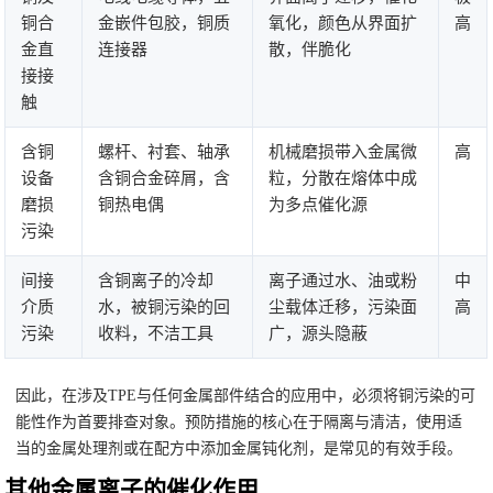
铜合
金嵌件包胶，铜质
氧化，颜色从界面扩
高
金直
连接器
散，伴脆化
接接
触
含铜
螺杆、衬套、轴承
机械磨损带入金属微
高
设备
含铜合金碎屑，含
粒，分散在熔体中成
磨损
铜热电偶
为多点催化源
污染
间接
含铜离子的冷却
离子通过水、油或粉
中
介质
水，被铜污染的回
尘载体迁移，污染面
高
污染
收料，不洁工具
广，源头隐蔽
因此，在涉及TPE与任何金属部件结合的应用中，必须将铜污染的可
能性作为首要排查对象。预防措施的核心在于隔离与清洁，使用适
当的金属处理剂或在配方中添加金属钝化剂，是常见的有效手段。
其他金属离子的催化作用