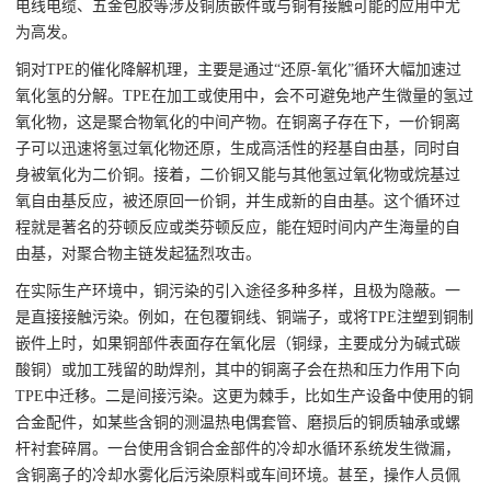
电线电缆、五金包胶等涉及铜质嵌件或与铜有接触可能的应用中尤
为高发。
铜对TPE的催化降解机理，主要是通过“还原-氧化”循环大幅加速过
氧化氢的分解。TPE在加工或使用中，会不可避免地产生微量的氢过
氧化物，这是聚合物氧化的中间产物。在铜离子存在下，一价铜离
子可以迅速将氢过氧化物还原，生成高活性的羟基自由基，同时自
身被氧化为二价铜。接着，二价铜又能与其他氢过氧化物或烷基过
氧自由基反应，被还原回一价铜，并生成新的自由基。这个循环过
程就是著名的芬顿反应或类芬顿反应，能在短时间内产生海量的自
由基，对聚合物主链发起猛烈攻击。
在实际生产环境中，铜污染的引入途径多种多样，且极为隐蔽。一
是直接接触污染。例如，在包覆铜线、铜端子，或将TPE注塑到铜制
嵌件上时，如果铜部件表面存在氧化层（铜绿，主要成分为碱式碳
酸铜）或加工残留的助焊剂，其中的铜离子会在热和压力作用下向
TPE中迁移。二是间接污染。这更为棘手，比如生产设备中使用的铜
合金配件，如某些含铜的测温热电偶套管、磨损后的铜质轴承或螺
杆衬套碎屑。一台使用含铜合金部件的冷却水循环系统发生微漏，
含铜离子的冷却水雾化后污染原料或车间环境。甚至，操作人员佩