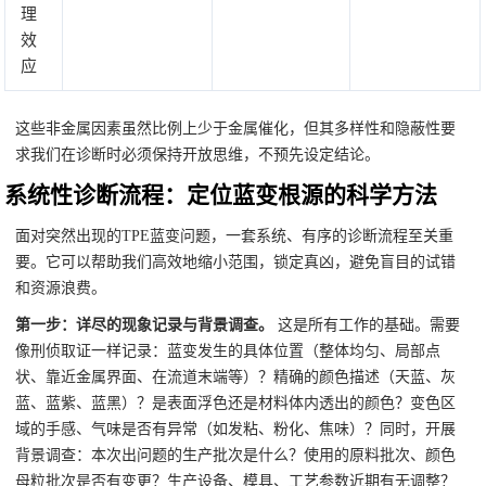
理
效
应
这些非金属因素虽然比例上少于金属催化，但其多样性和隐蔽性要
求我们在诊断时必须保持开放思维，不预先设定结论。
系统性诊断流程：定位蓝变根源的科学方法
面对突然出现的TPE蓝变问题，一套系统、有序的诊断流程至关重
要。它可以帮助我们高效地缩小范围，锁定真凶，避免盲目的试错
和资源浪费。
第一步：详尽的现象记录与背景调查。
这是所有工作的基础。需要
像刑侦取证一样记录：蓝变发生的具体位置（整体均匀、局部点
状、靠近金属界面、在流道末端等）？精确的颜色描述（天蓝、灰
蓝、蓝紫、蓝黑）？是表面浮色还是材料体内透出的颜色？变色区
域的手感、气味是否有异常（如发粘、粉化、焦味）？同时，开展
背景调查：本次出问题的生产批次是什么？使用的原料批次、颜色
母粒批次是否有变更？生产设备、模具、工艺参数近期有无调整？