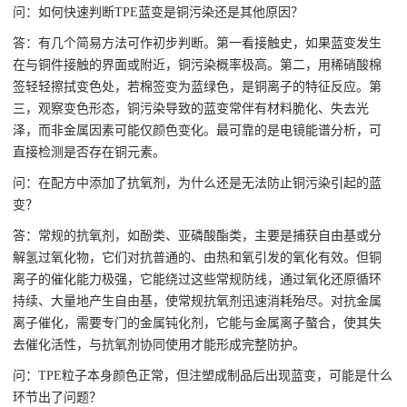
问：如何快速判断TPE蓝变是铜污染还是其他原因？
答：有几个简易方法可作初步判断。第一看接触史，如果蓝变发生
在与铜件接触的界面或附近，铜污染概率极高。第二，用稀硝酸棉
签轻轻擦拭变色处，若棉签变为蓝绿色，是铜离子的特征反应。第
三，观察变色形态，铜污染导致的蓝变常伴有材料脆化、失去光
泽，而非金属因素可能仅颜色变化。最可靠的是电镜能谱分析，可
直接检测是否存在铜元素。
问：在配方中添加了抗氧剂，为什么还是无法防止铜污染引起的蓝
变？
答：常规的抗氧剂，如酚类、亚磷酸酯类，主要是捕获自由基或分
解氢过氧化物，它们对抗普通的、由热和氧引发的氧化有效。但铜
离子的催化能力极强，它能绕过这些常规防线，通过氧化还原循环
持续、大量地产生自由基，使常规抗氧剂迅速消耗殆尽。对抗金属
离子催化，需要专门的金属钝化剂，它能与金属离子螯合，使其失
去催化活性，与抗氧剂协同使用才能形成完整防护。
问：TPE粒子本身颜色正常，但注塑成制品后出现蓝变，可能是什么
环节出了问题？