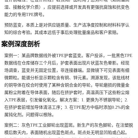
湿、接触化学介质），应提前选择或开发具有更强抗腐蚀和抗变色
能力的专用TPE牌号。
预防蓝变，本质上是对供应链质量、生产洁净度控制和材料科学认
知的综合考验。其成本远低于事后处理批量废品和客户索赔。
案例深度剖析
案例一：某品牌数据线外被TPE护套蓝变。客户投诉，一批黑色TPE
数据线在仓库储存三个月后，护套表面出现片状蓝灰色晕影。经现
场调查，蓝变并无固定位置，非连接器端。显微镜下可见表面有细
微颗粒。能谱分析显示颗粒含有铜、锌元素。溯源发现，该批线材
的铜导体在绞合时使用了某种含铜合金的导轮，导轮磨损的微量金
属粉尘附着在导体表面，随后在挤护套时，高温高压下这些粉尘熔
入TPE表层，引发催化氧化。解决方案：1. 更换为不锈钢导轮；2.
在挤护套前增加导体清洁工序；3. 在TPE配方中临时添加0.2%的金
属钝化剂。问题得以根除。
案例二：灰色TPE工业脚轮出现蓝斑。新生产的灰色脚轮，在注塑脱
模后数天内，表面随机出现蓝色斑点。斑点处无明显凹陷或凸起。