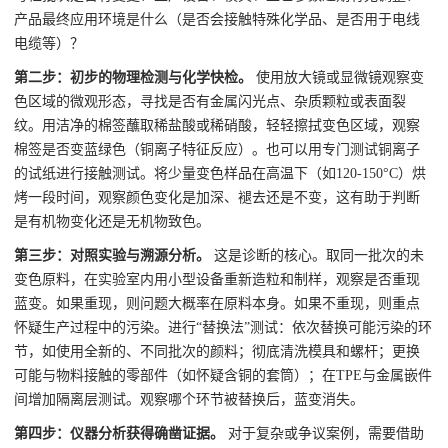
产品最终应用环境是什么（是否会接触特殊化学品、是否用于电线
电缆等）？
第二步：初步的物理检测与化学快检。
使用放大镜或显微镜观察变
色区域的微观形态，寻找是否有金属闪光点、杂质颗粒或表面裂
纹。用洁净的棉签蘸取稀盐酸或稀硝酸，轻轻擦拭变色区域，观察
棉签是否变蓝绿色（铜离子特征反应）。也可以用专门测试铜离子
的试纸进行接触测试。将少量变色样品在高温下（如120-150°C）烘
烤一段时间，观察颜色变化是加深、褪去还是不变，这有助于判断
是有机物变化还是无机物致色。
第三步：对照实验与溯源分析。
这是诊断的核心。取同一批次的未
变色原料，在实验室内用小型设备重新造粒和制样，观察是否重现
蓝变。如果重现，则问题大概率在原料本身。如果不重现，则重点
怀疑生产过程中的污染。进行“替换法”测试：依次替换可能污染的环
节，如使用全新的、不同批次的颜料；彻底清洗模具和螺杆；更换
可能与物料接触的零部件（如怀疑含铜的套筒）；在TPE与金属嵌件
间增加隔离层测试。观察哪个环节被替换后，蓝变消失。
第四步：仪器分析获得确凿证据。
对于复杂或争议案例，需要借助