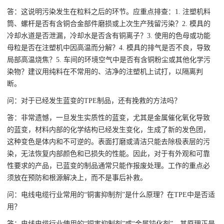
答：这说明污染发生在粒料之后的环节。应重点排查：1. 注塑机料
筒、螺杆是否有含铜合金部件磨损或上次生产残留污染？2. 模具的
冷却水道是否泄漏，冷却水是否含有铜离子？3. 使用的色母或功能
母粒是否在注塑机中因高温而分解？4. 模具的排气是否不良，导致
局部高温烧焦？5. 车间的环境空气中是否有含铜粉尘或其他化学污
染物？建议用纯料在不常用的、洁净的注塑机上试打，以隔离判
断。
问：对于已经发生蓝变的TPE制品，还有挽救的方法吗？
答：非常遗憾，一旦发生实质性的蓝变，尤其是金属催化氧化导致
的蓝变，材料内部的化学结构已经发生变化，生成了新的发色团，
这种变色是体内和不可逆的。表面打磨或清洁只能去除极表层的污
染，无法恢复内部颜色和已损失的性能。因此，对于有外观和可靠
性要求的产品，已蓝变的制品通常只能作报废处理。工作的重点必
须放在预防和根源解决上，而不是事后补救。
问：电线电缆行业常用的“铜害抑制剂”是什么原理？在TPE中是否适
用？
答：电线电缆行业使用的“铜害抑制剂”或“金属钝化剂”，其原理正是