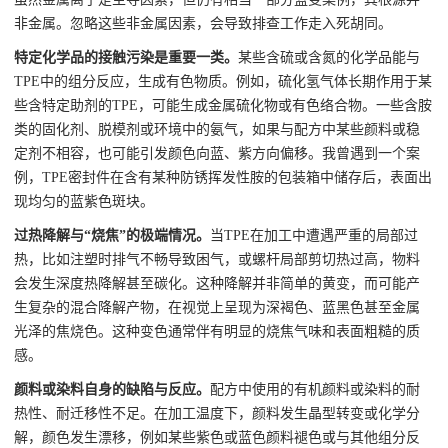
非金属。忽略这些非金属因素，会导致排查工作走入死胡同。
特定化学品的接触污染是重要一类。
某些含硫或含氮的化学品能与
TPE中的组分反应，生成有色物质。例如，硫化氢气体长期作用于某
些含特定助剂的TPE，可能生成金属硫化物或有色络合物。一些含胺
类的固化剂、脱模剂或环境中的氨气，如果与配方中某些颜料或稳
定剂不相容，也可能引发颜色向蓝、紫方向偏移。我曾遇到一个案
例，TPE密封件在含有某种防锈挥发性胺的包装箱中储存后，表面出
现均匀的蓝紫色斑块。
过热降解与“烧焦”的极端情况。
当TPE在加工中遭遇严重的局部过
热，比如注塑时排气不畅导致困气，或螺杆局部剪切热过高，物料
会发生深度热降解甚至碳化。这种降解并非简单的黄变，而可能产
生复杂的混合降解产物，在视觉上呈现为深褐色、蓝黑色甚至金属
光泽的焦烧色。这种变色通常伴有明显的烧焦气味和表面粗糙的质
感。
颜料或染料自身的缺陷与反应。
配方中使用的有机颜料或染料的耐
热性、耐迁移性不足。在加工温度下，颜料发生晶型转变或化学分
解，颜色发生漂移，例如某些紫色或蓝色颜料褪色或与其他组分反