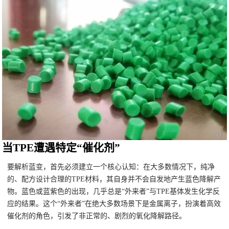
当TPE遭遇特定“催化剂”
要解析蓝变，首先必须建立一个核心认知：在大多数情况下，纯净
的、配方设计合理的TPE材料，其自身并不会自发地产生蓝色降解产
物。蓝色或蓝紫色的出现，几乎总是“外来者”与TPE基体发生化学反
应的结果。这个“外来者”在绝大多数场景下是金属离子，扮演着高效
催化剂的角色，引发了非正常的、剧烈的氧化降解路径。