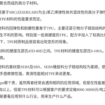
聚合而成的高分子材料。
E是基于SBC(以SEBS,SBS为主)苯乙烯弹性体共混改性的高
TPE材料的性能要求而定。
E材料的回弹性和耐磨性要差于TPU，主要还是引物分子链段结构
生不利的影响。特别是一些高硬度的TPE，配方中加入了较高比例
下，TPE材质制品很容易出现变形的现象。
U材料的硬度在邵氏45D-80D之间。TPE材料的硬度在邵氏0-100
高。
E材料的基材是SEBS及SBS，SEBS橡胶料分子链结构较为柔顺
手感摩擦性强，爽滑性能相对TPE来说更差。
e和tpu哪个贵，虽然两者经常会遇到相同的应用领域，但是在性能
元/吨以上，但是TPE材料可以根据客户的要求定做8000-30000
是要看应用到什么行业，用来生产什么产品。