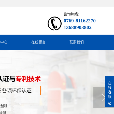
咨询热线：
0769-81162270
13688903802
闻中心
在线留言
联系我们
在
线
客
服