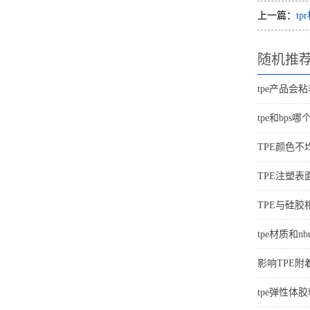
上一篇：
tp
随机推
tpe产品会
tpe和bps
TPE颜色
TPE注塑
TPE与硅
tpe材质和n
影响TPE
tpe弹性体