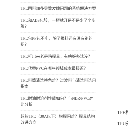
TPE回料加多导致发脆问题的系统解决方案
TPE和ABS包胶，一掰就开是不是少了个步
骤？
TPE包PP包不牢，除了换料还有没有别的
招？
TPE打出来老是粘模具，有啥好办法没？
TPE代替PVC在哪些领域成本最接近？
TPE料筒清洗换色难？过渡料与清洗料选用
指南
TPE耐油耐溶剂性能如何？与NBR/PVC对
比分析
TP
超软TPE（30A以下）脱模困难？模具结构
改进方向
TP