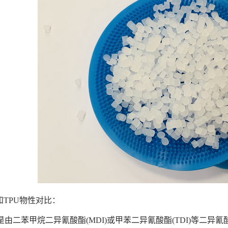
E和TPU物性对比：
U是由二苯甲烷二异氰酸酯(MDI)或甲苯二异氰酸酯(TDI)等二