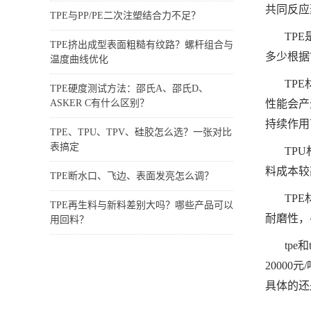
共同反应
TPE与PP/PE二次注塑结合力不足？
TP
TPE挤出成型表面粗糙有纹路？螺杆组合与
多少根据
温度曲线优化
TP
TPE硬度测试方法：邵氏A、邵氏D、
ASKER C有什么区别？
性能会产
持续作用
TPE、TPU、TPV、硅胶怎么选？一张对比
表搞定
TP
料成本较
TPE断水口、飞边、表面发亮怎么调？
TP
TPE再生料与新料差别大吗？哪些产品可以
耐磨性，
用回料？
tp
20000
具体的还