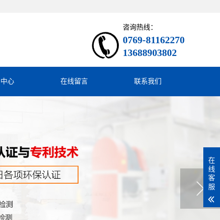
咨询热线：
0769-81162270
13688903802
闻中心
在线留言
联系我们
在
线
客
服