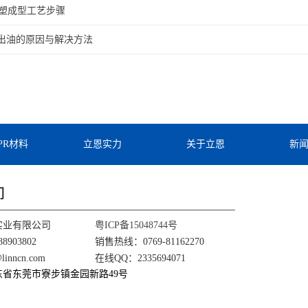
注塑成型工艺步骤
会出油的原因与解决方法
TPR材料
立恩实力
关于立恩
新
们
实业有限公司
粤ICP备15048744号
8903802
销售热线：0769-81162270
nncn.com
在线QQ：2335694071
东省东莞市寮步镇金园新路49号