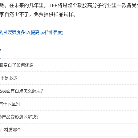
地。在未来的几年里，TPE将是整个软胶高分子行业里一款备受
家自然少不了，免费提供样品试样。
pe的撕裂强度多少(提高tpe拉伸强度)
荐
黑胶变白了如何还原
收缩率是多少
产品表面有白点怎么解决？
材质有什么区别
很薄产品变形怎么解决？
tpr材质哪个