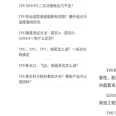
TPE与PP/PE二次注塑结合力不足？
TPE挤出成型表面粗糙有纹路？螺杆组合与
温度曲线优化
TPE硬度测试方法：邵氏A、邵氏D、
ASKER C有什么区别？
TPE、TPU、TPV、硅胶怎么选？一张对比
表搞定
TPE断水口、飞边、表面发亮怎么调？
TP
TPE再生料与新料差别大吗？哪些产品可以
靠性，耐
用回料？
向盘套采用
以S
其他工程
TP