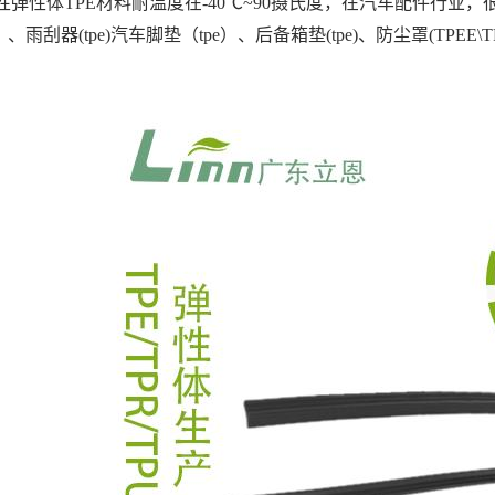
性弹性体TPE材料耐温度在-40℃~90摄氏度，在汽车配件行业，
v）、雨刮器(tpe)汽车脚垫（tpe）、后备箱垫(tpe)、防尘罩(TPE