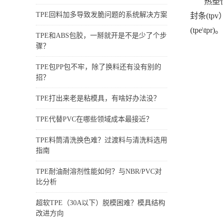
热塑
TPE回料加多导致发脆问题的系统解决方案
封条(tp
(tpe\tpr)。
TPE和ABS包胶，一掰就开是不是少了个步
骤？
TPE包PP包不牢，除了换料还有没有别的
招？
TPE打出来老是粘模具，有啥好办法没？
TPE代替PVC在哪些领域成本最接近？
TPE料筒清洗换色难？过渡料与清洗料选用
指南
TPE耐油耐溶剂性能如何？与NBR/PVC对
比分析
超软TPE（30A以下）脱模困难？模具结构
改进方向