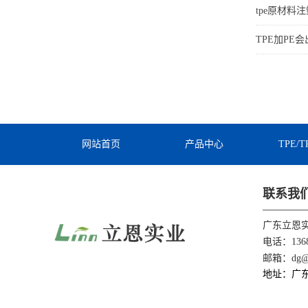
tpe原材料
TPE加PE
网站首页
产品中心
TPE/
联系我
广东立恩
电话：1368
邮箱：dg@li
地址：广