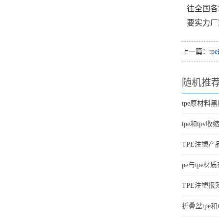
往全国各
要实力厂
上一篇：
t
随机推
tpe原材料
tpe和tpv
TPE注塑
pe与tpe
TPE注塑
折叠盆tpe和