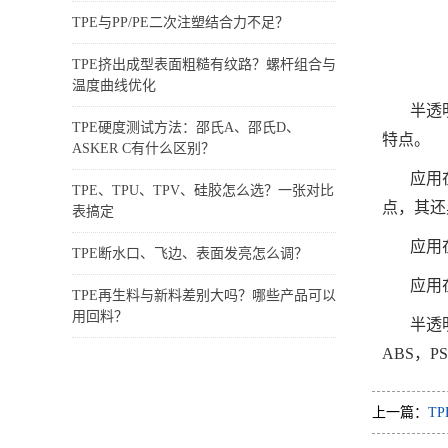
TPE与PP/PE二次注塑结合力不足？
TPE挤出成型表面粗糙有纹路？螺杆组合与
温度曲线优化
半透
TPE硬度测试方法：邵氏A、邵氏D、
特点。
ASKER C有什么区别？
应用
TPE、TPU、TPV、硅胶怎么选？一张对比
点，其还
表搞定
应用
TPE断水口、飞边、表面发亮怎么调？
应用
TPE再生料与新料差别大吗？哪些产品可以
用回料？
半透
ABS，P
上一篇：
T