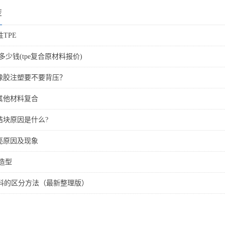
荐
性TPE
料多少钱(tpe复合原材料报价)
体橡胶注塑要不要背压？
其他材料复合
结块原因是什么?
亮原因及现象
何造型
料的区分方法（最新整理版）