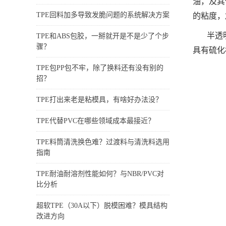
油，及其
TPE回料加多导致发脆问题的系统解决方案
的粘度，
半透
TPE和ABS包胶，一掰就开是不是少了个步
骤？
具有硫化
TPE包PP包不牢，除了换料还有没有别的
招？
TPE打出来老是粘模具，有啥好办法没？
TPE代替PVC在哪些领域成本最接近？
TPE料筒清洗换色难？过渡料与清洗料选用
指南
TPE耐油耐溶剂性能如何？与NBR/PVC对
比分析
超软TPE（30A以下）脱模困难？模具结构
改进方向