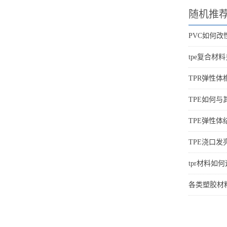
随机推
PVC如何改
tpe复合材
TPR弹性
TPE如何与
TPE弹性体
TPE浇口发
tpr材料如
各类塑胶材