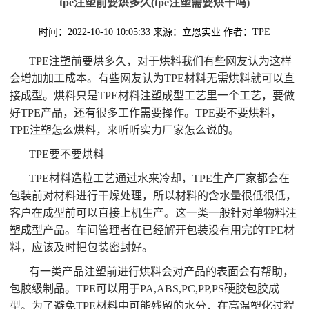
tpe注塑前要烘多久(tpe注塑需要烘干吗)
时间：2022-10-10 10:05:33
来源：立恩实业
作者：TPE
TPE注塑前要烘多久，对于烘料我们有些网友认为这样
会增加加工成本。有些网友认为TPE材料无需烘料就可以直
接成型。烘料只是TPE材料注塑成型工艺里一个工艺，要做
好TPE产品，还有很多工作需要操作。TPE要不要烘料，
TPE注塑怎么烘料，来听听实力厂家怎么说的。
TPE要不要烘料
TPE材料造粒工艺通过水来冷却，TPE生产厂家都会在
包装前对材料进行干燥处理，所以材料的含水量很低很低，
客户在成型前可以直接上机生产。这一类一般针对单物料注
塑成型产品。车间管理者在已经解开包装没有用完的TPE材
料，应该及时把包装密封好。
有一类产品注塑前进行烘料会对产品的表面会有帮助，
包胶级制品。TPE可以用于PA,ABS,PC,PP,PS硬胶包胶成
型。为了避免TPE材料中可能残留的水分，在高温塑化过程