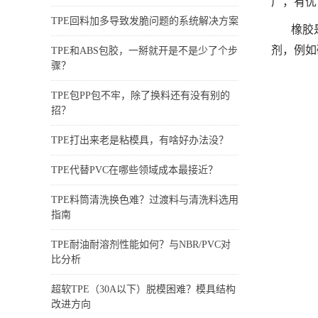
广，有优
TPE回料加多导致发脆问题的系统解决方案
橡胶
剂，例如
TPE和ABS包胶，一掰就开是不是少了个步
骤？
TPE包PP包不牢，除了换料还有没有别的
招？
TPE打出来老是粘模具，有啥好办法没？
TPE代替PVC在哪些领域成本最接近？
TPE料筒清洗换色难？过渡料与清洗料选用
指南
TPE耐油耐溶剂性能如何？与NBR/PVC对
比分析
超软TPE（30A以下）脱模困难？模具结构
改进方向