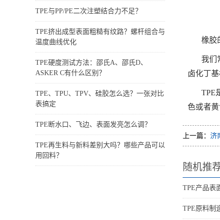
TPE与PP/PE二次注塑结合力不足？
TPE挤出成型表面粗糙有纹路？螺杆组合与
橡胶
温度曲线优化
我们
TPE硬度测试方法：邵氏A、邵氏D、
ASKER C有什么区别？
卤化丁基
TP
TPE、TPU、TPV、硅胶怎么选？一张对比
表搞定
色或者黄
TPE断水口、飞边、表面发亮怎么调？
上一篇：
济
TPE再生料与新料差别大吗？哪些产品可以
用回料？
随机推
TPE产品
TPE原料制