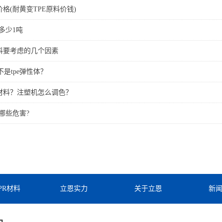
价格(耐黄变TPE原料价钱)
格多少1吨
材料要考虑的几个因素
是tpe弹性体？
么材料？注塑机怎么调色？
有哪些危害?
TPR材料
立恩实力
关于立恩
新