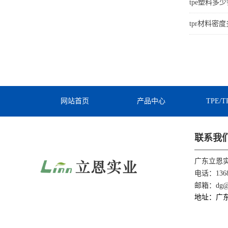
tpe塑料多
tpr材料密
网站首页
产品中心
TPE/
联系我
广东立恩
电话：1368
邮箱：dg@li
地址：广