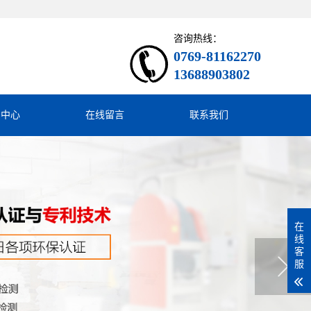
咨询热线：
0769-81162270
13688903802
闻中心
在线留言
联系我们
在
线
客
服