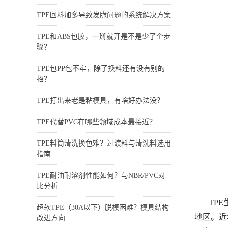
TPE回料加多导致发脆问题的系统解决方案
TPE和ABS包胶，一掰就开是不是少了个步
骤？
TPE包PP包不牢，除了换料还有没有别的
招？
TPE打出来老是粘模具，有啥好办法没？
TPE代替PVC在哪些领域成本最接近？
TPE料筒清洗换色难？过渡料与清洗料选用
指南
TPE耐油耐溶剂性能如何？与NBR/PVC对
比分析
TP
超软TPE（30A以下）脱模困难？模具结构
地区。近
改进方向