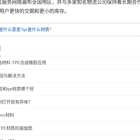
销售服务网络遍布全国地区，并与多家知名物流公司保持着长期合
用户更快的交期和更小的库存。
pr是什么意思?tpr是什么材质?
荐
品材料 TPE合成橡胶应用
原因与解决方法
和tpe材质哪个好
么刚打开就有异味？
pvc材料
TPE材质的瑜伽垫