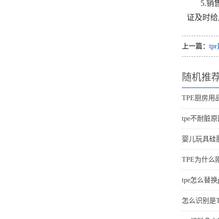
5.
证及时给
上一篇：
t
随机推
TPE厨房用
tpe不耐脏
婴儿玩具硅胶
TPE为什
tpe怎么替换
怎么识别是