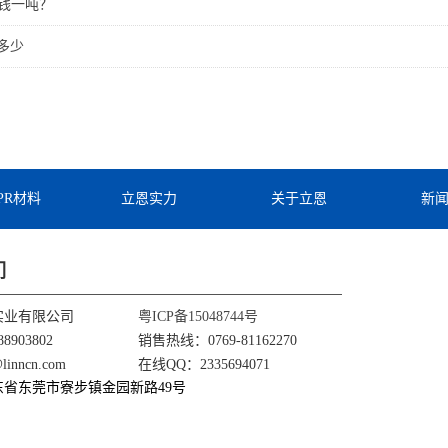
少钱一吨？
度多少
TPR材料
立恩实力
关于立恩
新
们
实业有限公司
粤ICP备15048744号
8903802
销售热线：0769-81162270
nncn.com
在线QQ：2335694071
东省东莞市寮步镇金园新路49号