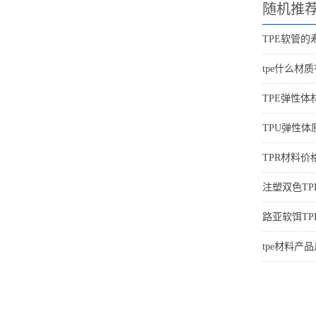
随机推
TPE软管的
tpe什么材
TPE弹性
TPU弹性
TPR材料价
注塑双色T
路亚软饵T
tpe材料产