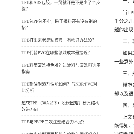
一、
TPE和ABS包胶，一掰就开是不是少了个步
骤？
当T
千分之几
TPE包PP包不牢，除了换料还有没有别的
招？
题的出现
TPE打出来老是粘模具，有啥好办法没？
二、
TPE代替PVC在哪些领域成本最接近？
如果
一些意外
TPE料筒清洗换色难？过渡料与清洗料选用
指南
三、
TPE耐油耐溶剂性能如何？与NBR/PVC对
模塑
比分析
却以及很
超软TPE（30A以下）脱模困难？模具结构
四、
改进方向
上文
TPE与PP/PE二次注塑结合力不足？
能得知。