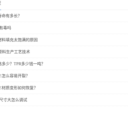
荐
寿命有多长？
质有毒吗
体材料填充太饱满的原因
体原料生产工艺技术
格多少？TPR多少钱一吨？
PE怎么容易开裂？
PE材质变形如何恢复？
品尺寸大怎么调试