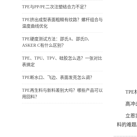
TPE与PP/PE二次注塑结合力不足？
TPE挤出成型表面粗糙有纹路？螺杆组合与
温度曲线优化
TPE硬度测试方法：邵氏A、邵氏D、
ASKER C有什么区别？
TPE、TPU、TPV、硅胶怎么选？一张对比
表搞定
TPE断水口、飞边、表面发亮怎么调？
TPE再生料与新料差别大吗？哪些产品可以
TPE
用回料？
高冲
立恩
料的难题