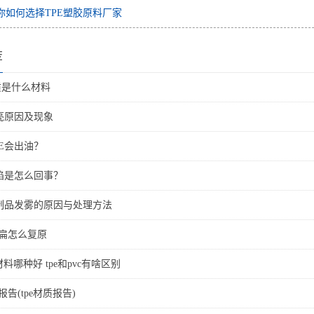
你如何选择TPE塑胶原料厂家
荐
材质是什么材料
亮原因及现象
E会出油？
凹陷是怎么回事？
E制品发雾的原因与处理方法
压扁怎么复原
材料哪种好 tpe和pvc有啥区别
报告(tpe材质报告)