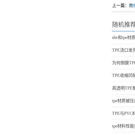
上一篇：
教
随机推
nbr和tpe
TPE浇口发
为何倒膜TP
TPE收缩
高透明TP
tpe材质被
TPE与PVC
tpe材料性能