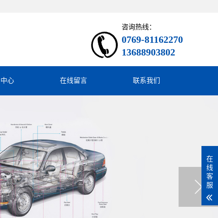
咨询热线：
0769-81162270
13688903802
闻中心
在线留言
联系我们
在
线
客
服