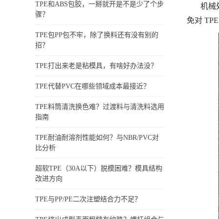
TPE和ABS包胶，一掰就开是不是少了个步
机械
骤？
免对 TP
TPE包PP包不牢，除了换料还有没有别的
招？
TPE打出来老是粘模具，有啥好办法没？
TPE代替PVC在哪些领域成本最接近？
TPE料筒清洗换色难？过渡料与清洗料选用
指南
TPE耐油耐溶剂性能如何？与NBR/PVC对
比分析
超软TPE（30A以下）脱模困难？模具结构
改进方向
TPE与PP/PE二次注塑结合力不足？