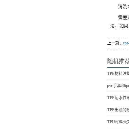
清洗
需要
法。如果
上一篇：
t
随机推
TPE材料
pvc手套和t
TPE耐水
TPE出油
TPU材料