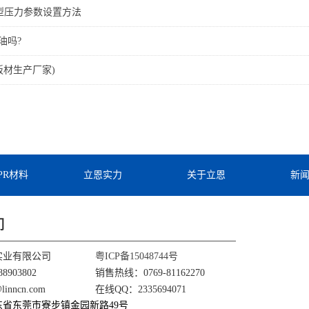
成型压力参数设置方法
油吗?
pe板材生产厂家)
TPR材料
立恩实力
关于立恩
新
们
实业有限公司
粤ICP备15048744号
8903802
销售热线：0769-81162270
nncn.com
在线QQ：2335694071
东省东莞市寮步镇金园新路49号