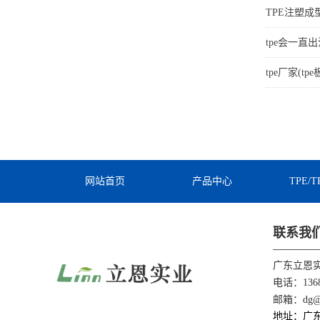
TPE注塑
tpe会一直出
tpe厂家(t
网站首页
产品中心
TPE/
联系我
广东立恩
电话：1368
邮箱：dg@li
地址：广