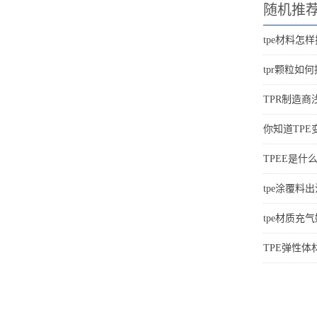
随机推
tpe材料怎样
tpr颗粒如
TPR制造商
你知道TP
TPEE是什
tpe涂覆料
tpe材质充
TPE弹性