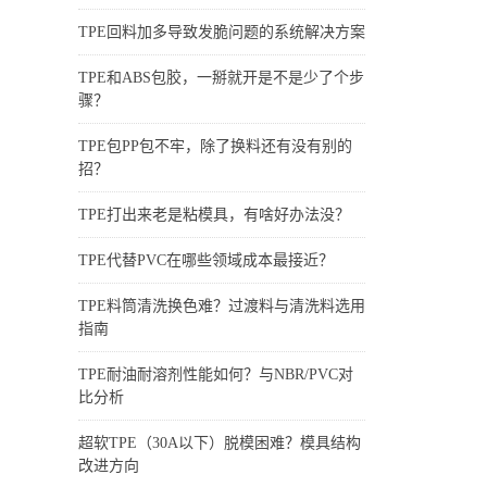
TPE回料加多导致发脆问题的系统解决方案
TPE和ABS包胶，一掰就开是不是少了个步
骤？
TPE包PP包不牢，除了换料还有没有别的
招？
TPE打出来老是粘模具，有啥好办法没？
TPE代替PVC在哪些领域成本最接近？
TPE料筒清洗换色难？过渡料与清洗料选用
指南
TPE耐油耐溶剂性能如何？与NBR/PVC对
比分析
超软TPE（30A以下）脱模困难？模具结构
改进方向