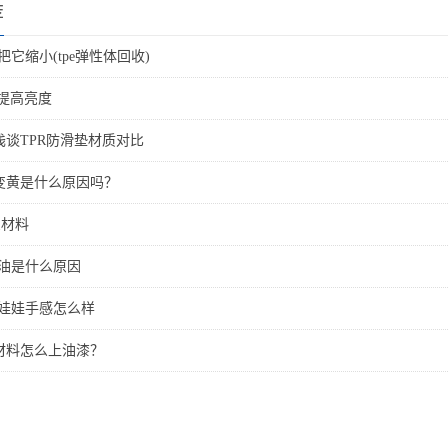
荐
把它缩小(tpe弹性体回收)
何提高亮度
浅谈TPR防滑垫材质对比
E变黄是什么原因吗？
么材料
出油是什么原因
气娃娃手感怎么样
体材料怎么上油漆？