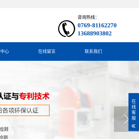
咨询热线：
0769-81162270
13688903802
闻中心
在线留言
联系我们
在
线
客
服