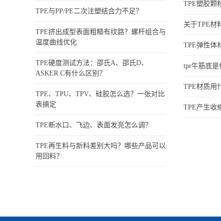
TPE塑胶
TPE与PP/PE二次注塑结合力不足？
关于TPE
TPE挤出成型表面粗糙有纹路？螺杆组合与
温度曲线优化
TPE弹性
TPE硬度测试方法：邵氏A、邵氏D、
tpr牛筋底
ASKER C有什么区别？
TPE材质
TPE、TPU、TPV、硅胶怎么选？一张对比
表搞定
TPE产生
TPE断水口、飞边、表面发亮怎么调？
TPE再生料与新料差别大吗？哪些产品可以
用回料？