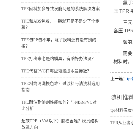
氯丁
TPE回料加多导致发脆问题的系统解决方案
压 TPR
TPE和ABS包胶，一掰就开是不是少了个步
三元
骤？
套压 TP
TPE包PP包不牢，除了换料还有没有别的
聚氨
招？
需要
TPE打出来老是粘模具，有啥好办法没？
材料时，
TPE代替PVC在哪些领域成本最接近？
上一篇：
t
TPE料筒清洗换色难？过渡料与清洗料选用
指南
随机推
TPE耐油耐溶剂性能如何？与NBR/PVC对
比分析
tpr材料温
超软TPE（30A以下）脱模困难？模具结构
TPR从业者
改进方向