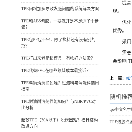
提高
TPE回料加多导致发脆问题的系统解决方案
现。
TPE和ABS包胶，一掰就开是不是少了个步
优化
骤？
优秀。
TPE包PP包不牢，除了换料还有没有别的
采用
招？
需要
TPE打出来老是粘模具，有啥好办法没？
会影响 
TPE代替PVC在哪些领域成本最接近？
上一篇：
如
TPE料筒清洗换色难？过渡料与清洗料选用
指南
随机推
TPE耐油耐溶剂性能如何？与NBR/PVC对
比分析
tpe中文名
超软TPE（30A以下）脱模困难？模具结构
TPE进胶
改进方向