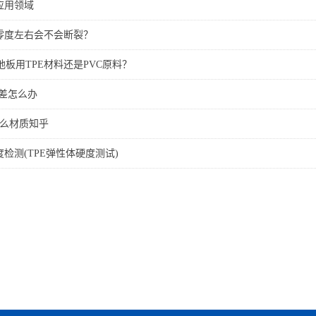
应用领域
在零度左右会不会断裂？
板用TPE材料还是PVC原料？
性差怎么办
是什么材质知乎
度检测(TPE弹性体硬度测试)