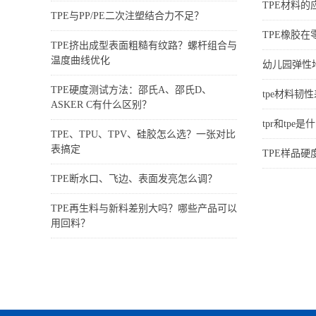
TPE材料的
TPE与PP/PE二次注塑结合力不足？
TPE橡胶
TPE挤出成型表面粗糙有纹路？螺杆组合与
温度曲线优化
幼儿园弹性地
TPE硬度测试方法：邵氏A、邵氏D、
tpe材料韧
ASKER C有什么区别？
tpr和tpe
TPE、TPU、TPV、硅胶怎么选？一张对比
表搞定
TPE样品硬
TPE断水口、飞边、表面发亮怎么调？
TPE再生料与新料差别大吗？哪些产品可以
用回料？