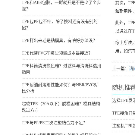
TPE和ABS包胶，一掰就开是不是少了个步
其次，T
骤？
和耐用性
TPE包PP包不牢，除了换料还有没有别的
此外，T
招？
以通过在
TPE打出来老是粘模具，有啥好办法没？
综上所述
用，如汽
TPE代替PVC在哪些领域成本最接近？
TPE料筒清洗换色难？过渡料与清洗料选用
上一篇：
请
指南
TPE耐油耐溶剂性能如何？与NBR/PVC对
随机推
比分析
选择TPE
超软TPE（30A以下）脱模困难？模具结构
改进方向
TPE接角
TPE与PP/PE二次注塑结合力不足？
注塑机TP