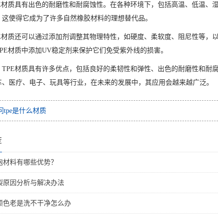
PE材质具有出色的耐磨性和耐腐蚀性。在各种环境下，包括高温、低温、
，这使得它成为了许多自然橡胶材料的理想替代品。
PE材质还可以通过添加剂调整其物理特性，如硬度、柔软度、阻尼性等，
TPE材质中添加UV稳定剂来保护它们免受紫外线的损害。
，TPE材质具有许多优点，包括良好的柔韧性和弹性、出色的耐磨性和耐
车、医疗、电子、玩具等行业，在未来的发展中，其应用会越来越广泛。
问tpe是什么材质
荐
发泡材料有哪些优势？
开裂原因分析与解决办法
R颜色老是洗不干净怎么办