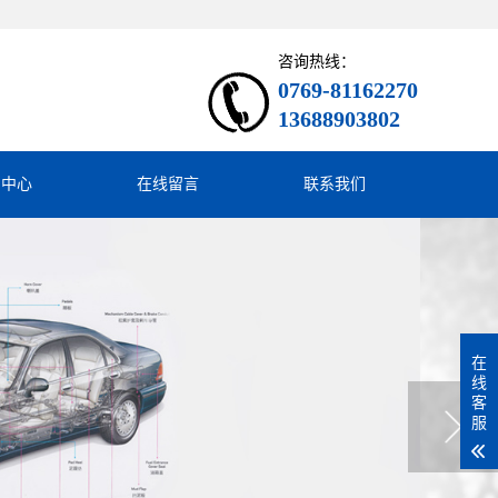
咨询热线：
0769-81162270
13688903802
闻中心
在线留言
联系我们
在
线
客
服