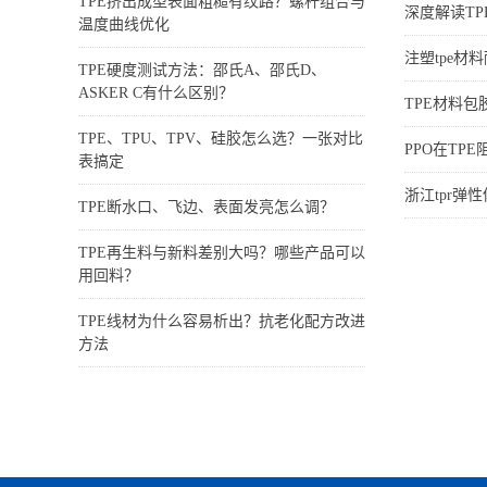
TPE挤出成型表面粗糙有纹路？螺杆组合与
深度解读TP
温度曲线优化
注塑tpe材
TPE硬度测试方法：邵氏A、邵氏D、
ASKER C有什么区别？
TPE材料
TPE、TPU、TPV、硅胶怎么选？一张对比
PPO在TP
表搞定
浙江tpr弹
TPE断水口、飞边、表面发亮怎么调？
TPE再生料与新料差别大吗？哪些产品可以
用回料？
TPE线材为什么容易析出？抗老化配方改进
方法