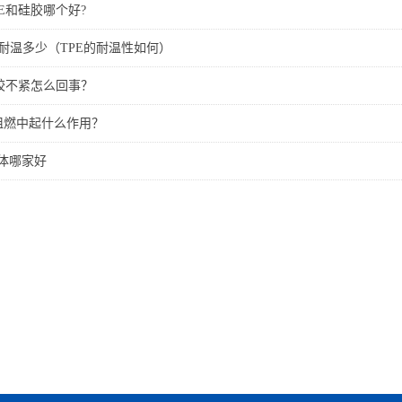
E和硅胶哪个好?
料耐温多少（TPE的耐温性如何）
包胶不紧怎么回事？
E阻燃中起什么作用？
性体哪家好