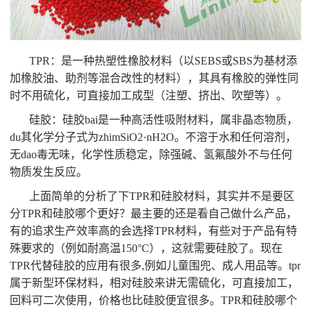
TPR：是一种热塑性橡胶材料（以SEBS或SBS为基材添
加橡胶油、助剂等混合改性的材料），其具有橡胶的弹性同
时不用硫化，可直接加工成型（注塑、挤出、吹塑等）。
硅胶：硅胶bai是一种高活性吸附材料，属非晶态物质，
du其化学分子式为zhimSiO2·nH2O。不溶于水和任何溶剂，
无dao毒无味，化学性质稳定，除强碱、氢氟酸外不与任何
物质发生反应。
上面简单的分析了下TPR和硅胶材料，其实并不是要区
分TPR和硅胶哪个更好？最主要的还是看自己做什么产品，
有的追求生产效率高的会选择TPR材料，有些对于产品有特
殊要求的（例如耐高温150°C），这就需要硅胶了。现在
TPR代替硅胶的应用有很多,例如儿童围兜、成人用品等。tpr
属于新型环保材料，相对硅胶来讲无需硫化，可直接加工，
回料可二次使用，价格也比硅胶便宜很多。TPR和硅胶哪个