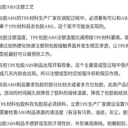
E包胶ABS注塑工艺
包胶ABS的TPE材料生产厂家在调配过程中，必须要有可以和A
拿个TPE材料就去包胶ABS，这个是不可能会实现的。
包胶注塑温度，TPE包胶ABS注塑温度比通用级TPE材料要高，
料通过加热塑化快速注塑到包胶接触界面并发生相互渗透，让TPE
型前最好可以做预热工作。
有些TPE包胶ABS制品出现开裂现象，这个主要是成型过程中
或几天内就会出现。所以注塑成型时应加强冷却和保压作用。
有些ABS制品要求包胶的部分比较大或者多方位包胶，此类产品
，流动的时间越久就降低了胶料的熔体温度，降低了包胶粘结效
TPE材料包胶料在包胶前必须烘料，立恩TPE生产厂家建议设置7
需要检查ABS制品表面的清洁度（有没有污质，油迹，灰尘，
E包胶ABS制品手感舒适及防汗滑性好，外形美观高档。耐磨耐刮