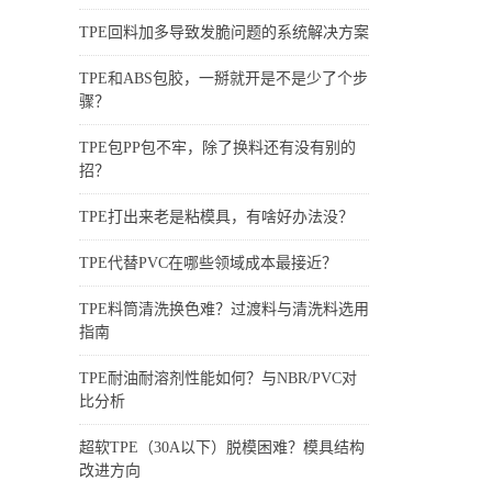
TPE回料加多导致发脆问题的系统解决方案
TPE和ABS包胶，一掰就开是不是少了个步
骤？
TPE包PP包不牢，除了换料还有没有别的
招？
TPE打出来老是粘模具，有啥好办法没？
TPE代替PVC在哪些领域成本最接近？
TPE料筒清洗换色难？过渡料与清洗料选用
指南
TPE耐油耐溶剂性能如何？与NBR/PVC对
比分析
超软TPE（30A以下）脱模困难？模具结构
改进方向