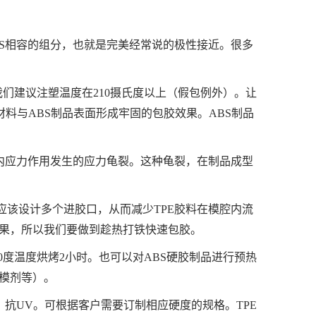
BS相容的组分，也就是完美经常说的极性接近。很多
我们建议注塑温度在210摄氏度以上（假包例外）。让
材料与ABS制品表面形成牢固的包胶效果。ABS制品
受内应力作用发生的应力龟裂。这种龟裂，在制品成型
应该设计多个进胶口，从而减少TPE胶料在模腔内流
果，所以我们要做到趁热打铁快速包胶。
0度温度烘烤2小时。也可以对ABS硬胶制品进行预热
脱模剂等）。
、抗UV。可根据客户需要订制相应硬度的规格。TPE