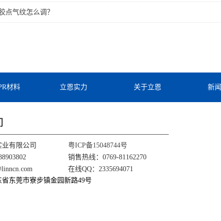
进胶点气纹怎么调？
TPR材料
立恩实力
关于立恩
新
们
实业有限公司
粤ICP备15048744号
8903802
销售热线：0769-81162270
nncn.com
在线QQ：2335694071
东省东莞市寮步镇金园新路49号