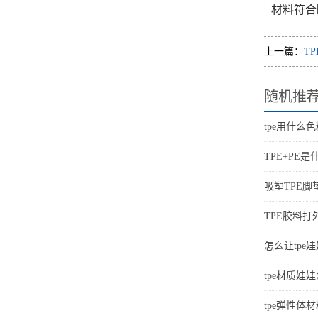
材料符合
上一篇：
T
随机推
tpe用什么色
TPE+PE是
吸塑TPE脚
TPE胶料
怎么让tpe
tpe材质娃
tpe弹性体