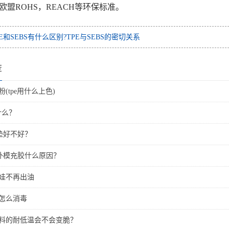
欧盟ROHS，REACH等环保标准。
PE和SEBS有什么区别?TPE与SEBS的密切关系
荐
粉(tpe用什么上色)
什么？
垫好不好？
打外模充胶什么原因？
娃娃不再出油
娃怎么消毒
材料的耐低温会不会变脆？