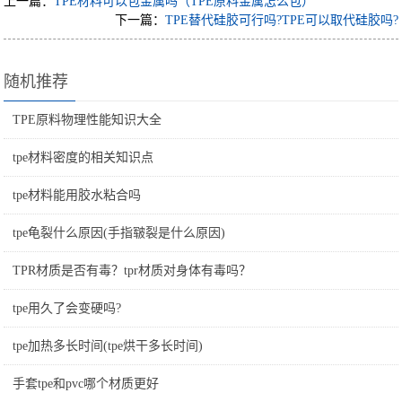
上一篇：
TPE材料可以包金属吗（TPE原料金属怎么包）
下一篇：
TPE替代硅胶可行吗?TPE可以取代硅胶吗?
随机推荐
TPE原料物理性能知识大全
tpe材料密度的相关知识点
tpe材料能用胶水粘合吗
tpe龟裂什么原因(手指皲裂是什么原因)
TPR材质是否有毒？tpr材质对身体有毒吗？
tpe用久了会变硬吗?
tpe加热多长时间(tpe烘干多长时间)
手套tpe和pvc哪个材质更好