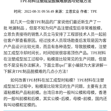
TPE材料注塑成型脱模难原因与处理方法
时间：2022-08-31 09:56:49
来源：立恩实业
作者：TPE
前几天一位做TPE制品的厂家说他们最近新生产了一
批 地漏制品 ，但是不知为何产品注塑成型后非常难脱模，
立恩负责接待的销售人员立马安排了工程部技术人员一起前
往客户那查看原因。经过技术人员现场勘查后发现是因为客
户产品设计比较光滑，而且有各种造型，导致脱模难，注塑
加工成型冷却时间长，时间短就很容易顶伤产品。TPE材料
在注塑成型加工过程中，粘模是比较常见的生产问题，但是
也不是没有办法解决，下面立恩tpe厂家小编就为大家讲解一
下解决TPE制品脱模难的几点小方法！
如何改善TPE材料在加工成型时粘模？TPE材料在注塑
成型加工过程中，粘模是比较常见的生产问题，主要有主流
道粘模和产品粘前模。台湾日本的一般叫公模和母模，香港
的一般叫前模和后模，其实公模=后模，母模=前模，国内还
有叫动模和定模的。