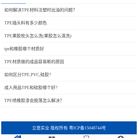
如何解决TPE材料注塑时出油的问题？
TPE插头料有多少颜色
TPE果胶枕头怎么洗(果胶怎么清洗)
tpe和橡胶哪个材质好
TPE材质做的成品容易断的原因
如何区分TPE,PVC,硅胶?
成人用品TPE和硅胶哪个好?
TPE喷橡胶漆会脱落怎么解决？
立恩实业 版权所有 粤ICP备15048744号