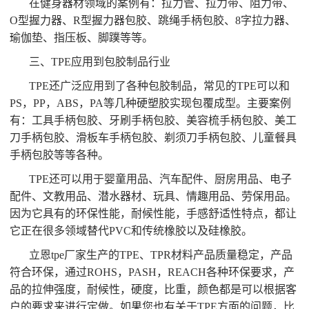
在健身器材领域的案例有：拉力管、拉力带、阻力带、
O型握力器、R型握力器包胶、跳绳手柄包胶、8字拉力器、
瑜伽垫、指压板、脚蹼等等。
三、TPE应用到包胶制品行业
TPE还广泛应用到了各种包胶制品，常见的TPE可以和
PS，PP，ABS，PA等几种硬塑胶实现包覆成型。主要案例
有：工具手柄包胶、牙刷手柄包胶、美容梳手柄包胶、美工
刀手柄包胶、滑板车手柄包胶、剃须刀手柄包胶、儿童餐具
手柄包胶等等各种。
TPE还可以用于婴童用品、汽车配件、厨房用品、电子
配件、文教用品、潜水器材、玩具、情趣用品、劳保用品。
因为它具有的环保性能，耐候性能，手感舒适性特点，都让
它正在很多领域替代PVC和传统橡胶以及硅橡胶。
立恩tpe厂家生产的TPE、TPR材料产品质量稳定，产品
符合环保，通过ROHS，PASH，REACH各种环保要求，产
品的拉伸强度，耐候性，硬度，比重，颜色都是可以根据客
户的要求来进行定做。如果您也有关于TPE方面的问题，比