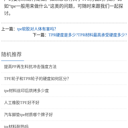
如“tpe一般用来做什么”这类的问题，可随时来跟我们一起探
讨。
上一篇：
tpe软胶对人体有害吗？
下一篇：
TPR硬度是多少?TPR材料最高承受硬度多少?
随机推荐
提高PP再生料抗冲击强度方法
TPE轮子和TPR轮子的硬度如何区分？
tpe材料丝印后烘烤多少度
人工橡胶TPE好不好
汽车脚垫tpe材质哪个牌子好
tpr材料耐热吗