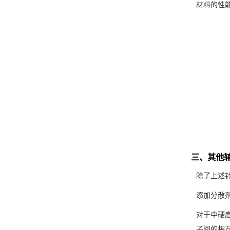
材料的性
三、其他
除了上述
添加分散
对于中硬
子间的相