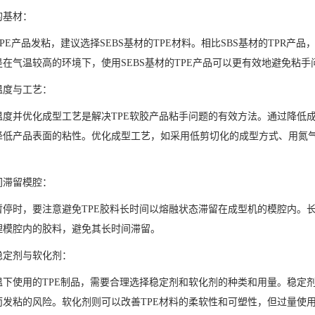
的基材：
PE产品发粘，建议选择SEBS基材的TPE材料。相比SBS基材的TPR产
在气温较高的环境下，使用SEBS基材的TPE产品可以更有效地避免粘手
温度与工艺：
温度并优化成型工艺是解决TPE软胶产品粘手问题的有效方法。通过降低成
降低产品表面的粘性。优化成型工艺，如采用低剪切化的成型方式、用氮
间滞留模腔：
暂停时，要注意避免TPE胶料长时间以熔融状态滞留在成型机的模腔内。
理模腔内的胶料，避免其长时间滞留。
稳定剂与软化剂：
温下使用的TPE制品，需要合理选择稳定剂和软化剂的种类和用量。稳定剂
而发粘的风险。软化剂则可以改善TPE材料的柔软性和可塑性，但过量使用