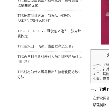
TPE挤出成型表面粗糙有纹路？螺杆组合与
温度曲线优化
TPE硬度测试方法：邵氏A、邵氏D、
ASKER C有什么区别？
TPE、TPU、TPV、硅胶怎么选？一张对比
表搞定
TPE断水口、飞边、表面发亮怎么调？
TPE再生料与新料差别大吗？哪些产品可以
用回料？
1.
一、了解
2.
二、针对
TPE线材为什么容易析出？抗老化配方改进
3.
三、其他
方法
4.
四、预防
一、了解T
在解决问题
增强树脂