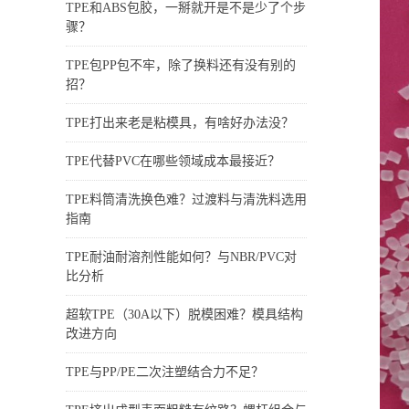
TPE和ABS包胶，一掰就开是不是少了个步
骤？
TPE包PP包不牢，除了换料还有没有别的
招？
TPE打出来老是粘模具，有啥好办法没？
TPE代替PVC在哪些领域成本最接近？
TPE料筒清洗换色难？过渡料与清洗料选用
指南
TPE耐油耐溶剂性能如何？与NBR/PVC对
比分析
超软TPE（30A以下）脱模困难？模具结构
改进方向
TPE与PP/PE二次注塑结合力不足？