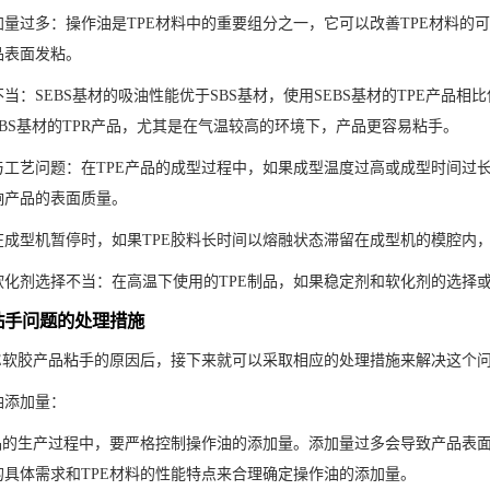
加量过多：操作油是TPE材料中的重要组分之一，它可以改善TPE材料的
品表面发粘。
当：SEBS基材的吸油性能优于SBS基材，使用SEBS基材的TPE产品相
BS基材的TPR产品，尤其是在气温较高的环境下，产品更容易粘手。
与工艺问题：在TPE产品的成型过程中，如果成型温度过高或成型时间过
响产品的表面质量。
在成型机暂停时，如果TPE胶料长时间以熔融状态滞留在成型机的模腔内
软化剂选择不当：在高温下使用的TPE制品，如果稳定剂和软化剂的选择
粘手问题的处理措施
PE软胶产品粘手的原因后，接下来就可以采取相应的处理措施来解决这个
油添加量：
产品的生产过程中，要严格控制操作油的添加量。添加量过多会导致产品表
的具体需求和TPE材料的性能特点来合理确定操作油的添加量。