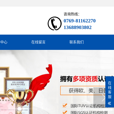
咨询热线：
0769-81162270
13688903802
闻中心
在线留言
联系我们
在
线
客
服