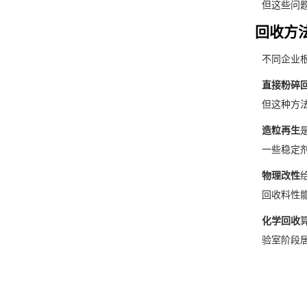
但这些问
回收方
不同企业
​直接粉碎回
但这种方
​造粒再生​
一些稳定
​物理改性​
回收料性
​化学回收​
验室阶段