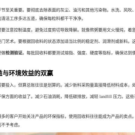
​环节至关重要。要彻底去除表面的灰尘、油污和其他污染物。水洗、风吹
的清洁工序多达五道，确保每粒料都干干净净。
​时要注意控制温度，避免过度剪切导致降解。就像熬粥要用文火慢炖，着
​是门艺术。要根据回收料的状态添加适当比例的稳定剂、润滑剂或新料。
做​
​检测验证​
​。每批回收料都要测试熔指、强度、硬度等指标，确保达到
益与环境效益的双赢
需要投入，但算总账往往是划算的。减少新料采购量直接降低材料成本，
保方面的收益了。减少石油消耗，降低碳排放，减轻 landfill 压力
越多的客户开始关注产品的环保指标，使用回收料往往能成为产品的卖点。
则不予考虑。