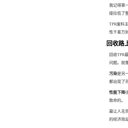
我记得第
接拉低了
TPR废
性千差万
回收路
回收TPR
问题。就
​污染​
​是
都出现了
​性能下降​
致命的。
最让人无奈
的经济效