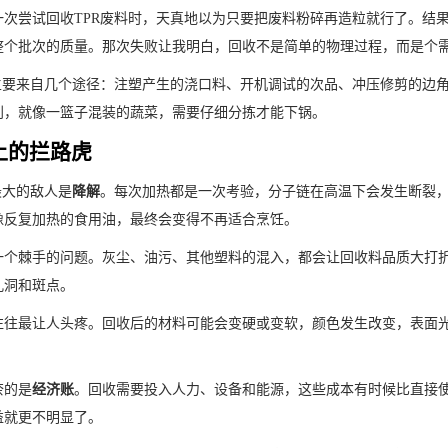
一次尝试回收TPR废料时，天真地以为只要把废料粉碎再造粒就行了。结
整个批次的质量。那次失败让我明白，回收不是简单的物理过程，而是个
料主要来自几个途径：注塑产生的浇口料、开机调试的次品、冲压修剪的边
别，就像一篮子混装的蔬菜，需要仔细分拣才能下锅。
上的拦路虎
最大的敌人是​
​降解​
​。每次加热都是一次考验，分子链在高温下会发生断裂
像反复加热的食用油，最终会变得不再适合烹饪。
另一个棘手的问题。灰尘、油污、其他塑料的混入，都会让回收料品质大打
孔洞和斑点。
​往往最让人头疼。回收后的材料可能会变硬或变软，颜色发生改变，表面
的是​
​经济账​
​。回收需要投入人力、设备和能源，这些成本有时候比直接
益就更不明显了。