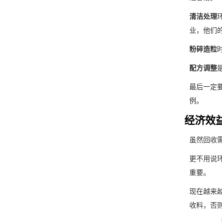
​清洁处理​
业，他们
​粉碎造粒​
​配方调整​
最后一定要
例。
经济效
虽然回收
更不用说环
重要。
现在越来
收料，否