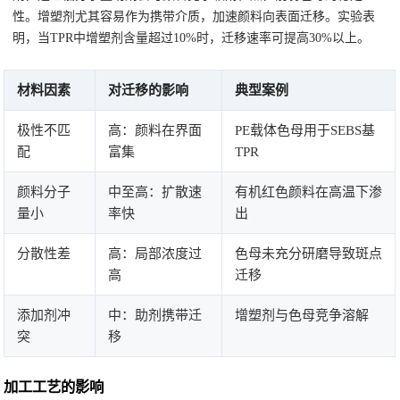
性。增塑剂尤其容易作为携带介质，加速颜料向表面迁移。实验表
明，当TPR中增塑剂含量超过10%时，迁移速率可提高30%以上。
材料因素
对迁移的影响
典型案例
极性不匹
高：颜料在界面
PE载体色母用于SEBS基
配
富集
TPR
颜料分子
中至高：扩散速
有机红色颜料在高温下渗
量小
率快
出
分散性差
高：局部浓度过
色母未充分研磨导致斑点
高
迁移
添加剂冲
中：助剂携带迁
增塑剂与色母竞争溶解
突
移
加工工艺的影响