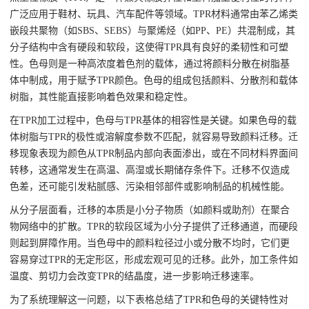
广泛应用于鞋材、玩具、汽车配件等领域。TPR材料通常由苯乙烯类
嵌段共聚物（如SBS、SEBS）与聚烯烃（如PP、PE）共混制成，其
分子结构中含有硬段和软段，这使得TPR具有良好的柔韧性和可塑
性。色母则是一种高浓度着色剂的载体，通过将颜料分散在树脂基
体中制成，用于赋予TPR颜色。色母的组成包括颜料、分散剂和载体
树脂，其性能直接影响着色效果和稳定性。
在TPR加工过程中，色母与TPR基体的相容性是关键。如果色母的载
体树脂与TPR的极性或溶解度参数不匹配，就容易导致颜料迁移。迁
移现象表现为颜色从TPR制品内部向表面渗出，或在不同材料界面间
转移，这通常发生在高温、高湿或长期储存条件下。迁移不仅造成
色差，还可能引发粘腻感、污染相邻部件或影响制品的机械性能。
从分子层面看，迁移的本质是小分子物质（如颜料或助剂）在聚合
物网络中的扩散。TPR的软段区域为小分子提供了迁移通道，而硬段
则起到屏障作用。当色母中的颜料粒径过小或分散不均时，它们更
容易穿过TPR的无定形区，形成宏观可见的迁移。此外，加工条件如
温度、剪切力会改变TPR的结晶度，进一步影响迁移速率。
为了系统理解这一问题，以下表格总结了TPR和色母的关键特性对