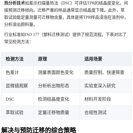
热分析技术
如差示扫描量热法（DSC）可评估TPR的结晶度变化，间
接预测迁移倾向。迁移严重的样品通常显示结晶度下降。此外，萃
取试验能定量测量可迁移物含量，具体是将TPR样品浸泡在溶剂中，
分析溶出颜料量。
行业标准如ISO 177（塑料迁移测试）提供了规范流程。下表对比了
常见检测方法：
检测方法
原理
适用场景
色差计
测量表面颜色变化
质量控制、快速筛查
显微镜观察
分析析出物形态
实验室深入研究
DSC
检测结晶度变化
材料开发阶段
萃取试验
定量迁移物质量
合规性测试
解决与预防迁移的综合策略