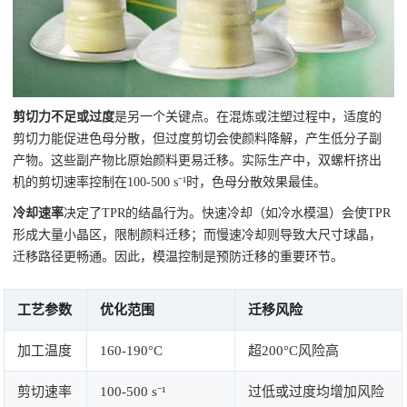
剪切力不足或过度
是另一个关键点。在混炼或注塑过程中，适度的
剪切力能促进色母分散，但过度剪切会使颜料降解，产生低分子副
产物。这些副产物比原始颜料更易迁移。实际生产中，双螺杆挤出
机的剪切速率控制在100-500 s⁻¹时，色母分散效果最佳。
冷却速率
决定了TPR的结晶行为。快速冷却（如冷水模温）会使TPR
形成大量小晶区，限制颜料迁移；而慢速冷却则导致大尺寸球晶，
迁移路径更畅通。因此，模温控制是预防迁移的重要环节。
工艺参数
优化范围
迁移风险
加工温度
160-190°C
超200°C风险高
剪切速率
100-500 s⁻¹
过低或过度均增加风险