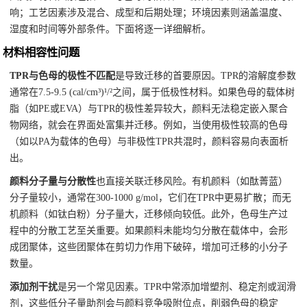
响；工艺因素涉及混合、成型和后期处理；环境因素则涵盖温度、
湿度和时间等外部条件。下面将逐一详细解析。
材料相容性问题
TPR与色母的极性不匹配
是导致迁移的首要原因。TPR的溶解度参数
通常在7.5-9.5 (cal/cm³)¹/²之间，属于低极性材料。如果色母的载体树
脂（如PE或EVA）与TPR的极性差异较大，颜料无法稳定嵌入聚合
物网络，就会在界面处富集并迁移。例如，当使用极性较高的色母
（如以PA为载体的色母）与非极性TPR共混时，颜料容易向表面析
出。
颜料分子量与分散性
也直接关联迁移风险。有机颜料（如酞菁蓝）
分子量较小，通常在300-1000 g/mol，它们在TPR中更易扩散；而无
机颜料（如钛白粉）分子量大，迁移倾向较低。此外，色母生产过
程中的分散工艺至关重要。如果颜料未能均匀分散在载体中，会形
成团聚体，这些团聚体在剪切力作用下破碎，增加可迁移的小分子
数量。
添加剂干扰
是另一个常见因素。TPR中常添加增塑剂、稳定剂或润滑
剂，这些低分子量助剂会与颜料竞争吸附位点，削弱色母的稳定