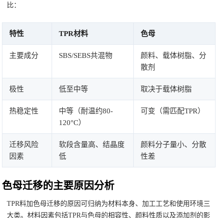
比：
特性
TPR材料
色母
主要成分
SBS/SEBS共混物
颜料、载体树脂、分
散剂
极性
低至中等
取决于载体树脂
热稳定性
中等（耐温约80-
可变（需匹配TPR）
120°C）
迁移风险
软段含量高、结晶度
颜料分子量小、分散
因素
低
性差
色母迁移的主要原因分析
TPR料加色母迁移的原因可归纳为材料本身、加工工艺和使用环境三
大类。材料因素包括TPR与色母的相容性、颜料性质以及添加剂的影