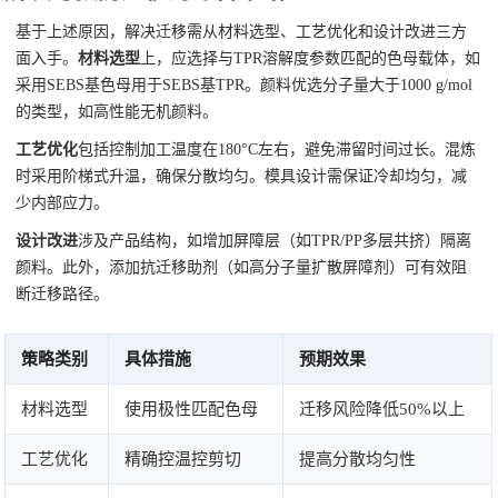
基于上述原因，解决迁移需从材料选型、工艺优化和设计改进三方
面入手。
材料选型
上，应选择与TPR溶解度参数匹配的色母载体，如
采用SEBS基色母用于SEBS基TPR。颜料优选分子量大于1000 g/mol
的类型，如高性能无机颜料。
工艺优化
包括控制加工温度在180°C左右，避免滞留时间过长。混炼
时采用阶梯式升温，确保分散均匀。模具设计需保证冷却均匀，减
少内部应力。
设计改进
涉及产品结构，如增加屏障层（如TPR/PP多层共挤）隔离
颜料。此外，添加抗迁移助剂（如高分子量扩散屏障剂）可有效阻
断迁移路径。
策略类别
具体措施
预期效果
材料选型
使用极性匹配色母
迁移风险降低50%以上
工艺优化
精确控温控剪切
提高分散均匀性