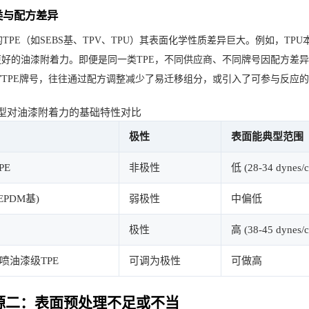
类与配方差异
TPE（如SEBS基、TPV、TPU）其表面化学性质差异巨大。例如，TP
有更好的油漆附着力。即便是同一类TPE，不同供应商、不同牌号因配方差
能”TPE牌号，往往通过配方调整减少了易迁移组分，或引入了可参与反应
类型对油漆附着力的基础特性对比
极性
表面能典型范围
PE
非极性
低 (28-34 dynes/
/EPDM基)
弱极性
中偏低
极性
高 (38-45 dynes/
喷油漆级TPE
可调为极性
可做高
源二：表面预处理不足或不当