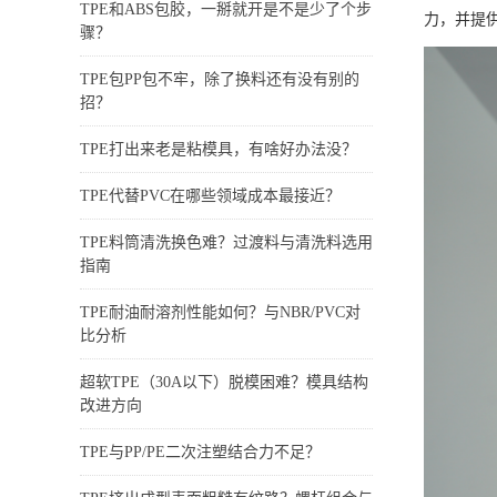
TPE和ABS包胶，一掰就开是不是少了个步
力，并提
骤？
TPE包PP包不牢，除了换料还有没有别的
招？
TPE打出来老是粘模具，有啥好办法没？
TPE代替PVC在哪些领域成本最接近？
TPE料筒清洗换色难？过渡料与清洗料选用
指南
TPE耐油耐溶剂性能如何？与NBR/PVC对
比分析
超软TPE（30A以下）脱模困难？模具结构
改进方向
TPE与PP/PE二次注塑结合力不足？