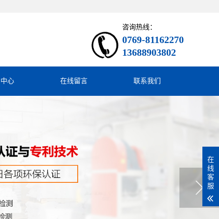
咨询热线：
0769-81162270
13688903802
闻中心
在线留言
联系我们
在
线
客
服