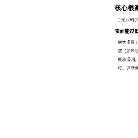
核心根
TPE材
表面能过
绝大多数T
漆（如P
展和浸润
胶。这就