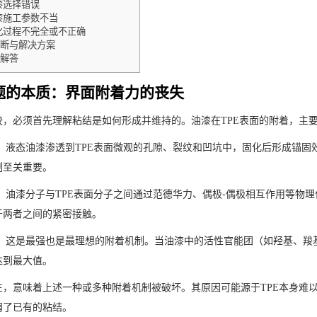
漆选择错误
漆施工参数不当
化过程不完全或不正确
断与解决方案
解答
题的本质：界面附着力的丧失
胶，必须首先理解粘结是如何形成并维持的。油漆在TPE表面的附着，主
：
液态油漆渗透到TPE表面微观的孔隙、裂纹和凹坑中，固化后形成锚固
制至关重要。
：
油漆分子与TPE表面分子之间通过范德华力、偶极-偶极相互作用等物
于两者之间的紧密接触。
：
这是最强也是最理想的附着机制。当油漆中的活性官能团（如羟基、羧基
达到最大值。
生，意味着上述一种或多种附着机制被破坏。其原因可能源于TPE本身难
弱了已有的粘结。