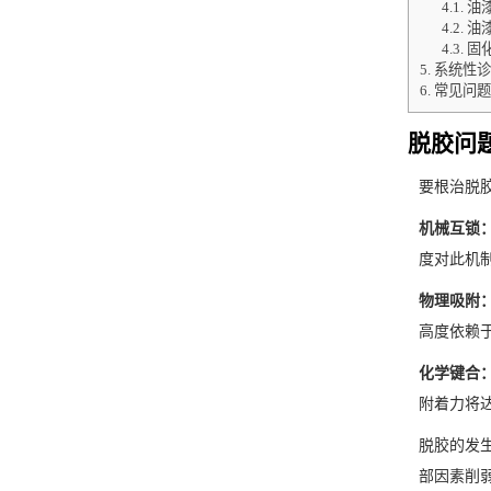
4.1.
油
4.2.
油
4.3.
固
5.
系统性诊
6.
常见问题
脱胶问
要根治脱
机械互锁
度对此机
物理吸附
高度依赖
化学键合
附着力将
脱胶的发
部因素削