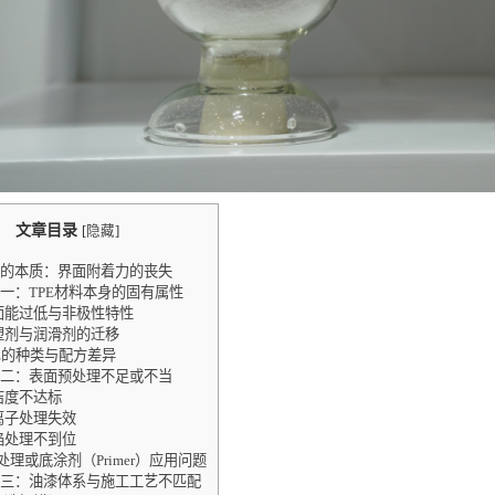
文章目录
[
隐藏
]
的本质：界面附着力的丧失
一：TPE材料本身的固有属性
面能过低与非极性特性
塑剂与润滑剂的迁移
E的种类与配方差异
二：表面预处理不足或不当
洁度不达标
离子处理失效
焰处理不到位
处理或底涂剂（Primer）应用问题
三：油漆体系与施工工艺不匹配