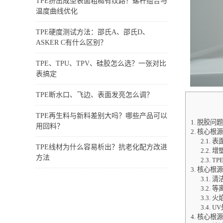
TPE挤出成型表面粗糙有纹路？螺杆组合与
温度曲线优化
TPE硬度测试方法：邵氏A、邵氏D、
ASKER C有什么区别？
TPE、TPU、TPV、硅胶怎么选？一张对比
表搞定
TPE断水口、飞边、表面发亮怎么调？
TPE再生料与新料差别大吗？哪些产品可以
1.
脱胶问题
用回料？
2.
核心根源
2.1.
表
TPE线材为什么容易析出？抗老化配方改进
2.2.
增
方法
2.3.
TP
3.
核心根源
3.1.
清
3.2.
等
3.3.
火
3.4.
UV
4.
核心根源