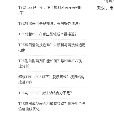
情趣
TPE包PP包不牢，除了换料还有没有别的
欢迎，市
招？
TPE打出来老是粘模具，有啥好办法没？
TPE代替PVC在哪些领域成本最接近？
TPE料筒清洗换色难？过渡料与清洗料选用
指南
TPE耐油耐溶剂性能如何？与NBR/PVC对
比分析
超软TPE（30A以下）脱模困难？模具结构
改进方向
TPE与PP/PE二次注塑结合力不足？
TPE挤出成型表面粗糙有纹路？螺杆组合与
温度曲线优化