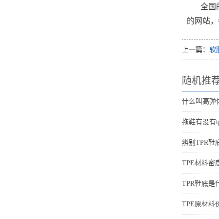
全国
的网站，
上一篇：
软
随机推
什么叫高弹体
拖鞋有没有t
辨别TPR鞋
TPE材料
TPR鞋底是
TPE原材料