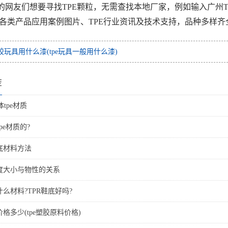
的网友们想要寻找TPE颗粒，无需查找本地厂家，例如输入广州
各类产品应用案例图片、TPE行业资讯及技术支持，品种多样齐
胶玩具用什么漆(tpe玩具一般用什么漆)
荐
tpe材质
pe材质的?
底材料方法
密度大小与物性的关系
什么材料?TPR鞋底好吗?
价格多少(tpe塑胶原料价格)