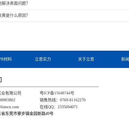
如何解决表面问题？
线发黄是什么原因？
TPR材料
立恩实力
关于立恩
新
们
实业有限公司
粤ICP备15048744号
8903802
销售热线：0769-81162270
nncn.com
在线QQ：2335694071
东省东莞市寮步镇金园新路49号