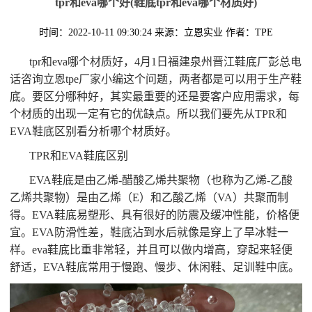
tpr和eva哪个好(鞋底tpr和eva哪个材质好)
时间：2022-10-11 09:30:24
来源：立恩实业
作者：TPE
tpr和eva哪个材质好，4月1日福建泉州晋江鞋底厂彭总电
话咨询立恩tpe厂家小编这个问题，两者都是可以用于生产鞋
底。要区分哪种好，其实最重要的还是要客户应用需求，每
个材质的出现一定有它的优缺点。所以我们要先从TPR和
EVA鞋底区别看分析哪个材质好。
TPR和EVA鞋底区别
EVA鞋底是由乙烯-醋酸乙烯共聚物（也称为乙烯-乙酸
乙烯共聚物）是由乙烯（E）和乙酸乙烯（VA）共聚而制
得。EVA鞋底易塑形、具有很好的防震及缓冲性能，价格便
宜。EVA防滑性差，鞋底沾到水后就像是穿上了旱冰鞋一
样。eva鞋底比重非常轻，并且可以做内增高，穿起来轻便
舒适，EVA鞋底常用于慢跑、慢步、休闲鞋、足训鞋中底。