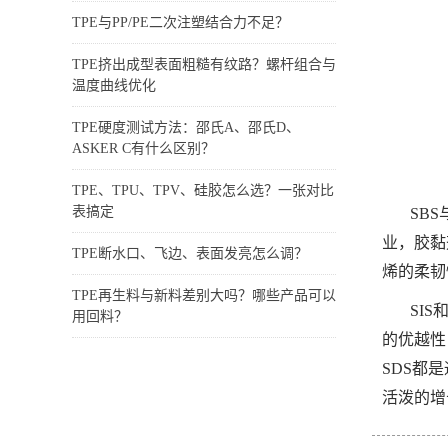
TPE与PP/PE二次注塑结合力不足？
TPE挤出成型表面粗糙有纹路？螺杆组合与
温度曲线优化
TPE硬度测试方法：邵氏A、邵氏D、
ASKER C有什么区别？
TPE、TPU、TPV、硅胶怎么选？一张对比
表搞定
SB
业，胶黏
TPE断水口、飞边、表面发亮怎么调？
烯的柔韧
TPE再生料与新料差别大吗？哪些产品可以
SI
用回料？
的优越性
SDS都
活泼的增