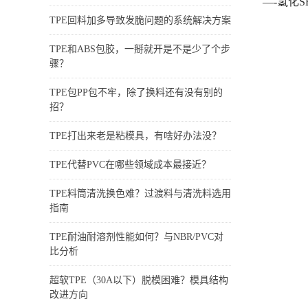
—-氢化S
TPE回料加多导致发脆问题的系统解决方案
TPE和ABS包胶，一掰就开是不是少了个步
骤？
TPE包PP包不牢，除了换料还有没有别的
招？
TPE打出来老是粘模具，有啥好办法没？
TPE代替PVC在哪些领域成本最接近？
TPE料筒清洗换色难？过渡料与清洗料选用
指南
TPE耐油耐溶剂性能如何？与NBR/PVC对
比分析
超软TPE（30A以下）脱模困难？模具结构
改进方向