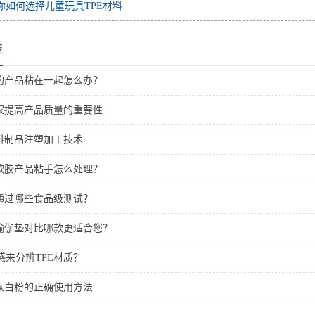
你如何选择儿童玩具TPE材料
荐
来的产品粘在一起怎么办？
厂家提高产品质量的重要性
明料制品注塑加工技术
体软胶产品粘手怎么处理？
能通过哪些食品级测试？
胶瑜伽垫对比哪款更适合您？
感来分辨TPE材质？
与钛白粉的正确使用方法