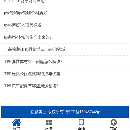
PP和TPE能不能高温用？
pvc轮和tpe轮哪个材质好
tpe材料怎么取代橡胶
tpe弹性体如何生产出来的?
丁基橡胶(IIR)性能特点与应用领域
TPE弹性体材料不耐磨怎么解决？
TPR玩具公仔改性料特点与优势
TPE汽车配件有哪些用途领域?
立恩实业 版权所有 粤ICP备15048744号
首页
产品
电话
顶部