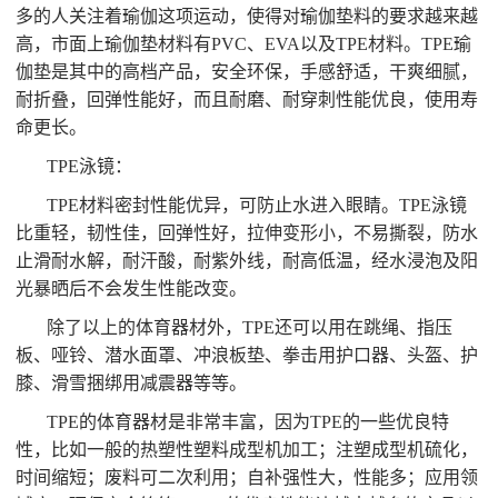
多的人关注着瑜伽这项运动，使得对瑜伽垫料的要求越来越
高，市面上瑜伽垫材料有PVC、EVA以及TPE材料。TPE瑜
伽垫是其中的高档产品，安全环保，手感舒适，干爽细腻，
耐折叠，回弹性能好，而且耐磨、耐穿刺性能优良，使用寿
命更长。
TPE泳镜：
TPE材料密封性能优异，可防止水进入眼睛。TPE泳镜
比重轻，韧性佳，回弹性好，拉伸变形小，不易撕裂，防水
止滑耐水解，耐汗酸，耐紫外线，耐高低温，经水浸泡及阳
光暴晒后不会发生性能改变。
除了以上的体育器材外，TPE还可以用在跳绳、指压
板、哑铃、潜水面罩、冲浪板垫、拳击用护口器、头盔、护
膝、滑雪捆绑用减震器等等。
TPE的体育器材是非常丰富，因为TPE的一些优良特
性，比如一般的热塑性塑料成型机加工；注塑成型机硫化，
时间缩短；废料可二次利用；自补强性大，性能多；应用领