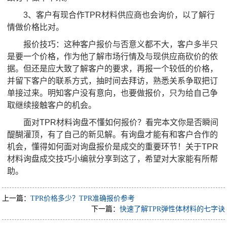
3、客户有现合作TPR材料供应商也会询价，以了解行
情做价格比对。
报价技巧：这种客户报价与否意义都不大，客户多半只
是要一个价格，作为他了解市场行情及与现供应商砍价的依
据。但还是应大致了解客户的要求，再报一个较低的价格，
并留下客户的联系方式，抽时间去拜访，熟悉关系争取把订
单接过来。明知客户没有意向，也要做报价，只为给自己争
取继续接触客户的机会。
面对TPR
材料询盘不懂如何报价？
看完本文你是否瞬间
醍醐灌顶，有了自己的新见解。有询盘才能有和客户合作的
机会，懂得如何面对询盘报价是成交的重要环节！关于
TPR
材料询盘成交技巧小编就分享到这了，希望对大家能有所帮
助。
上一篇：
TPR价格多少？TPR准确报价参考
下一篇：
快速了解TPR弹性体材料的七字诀