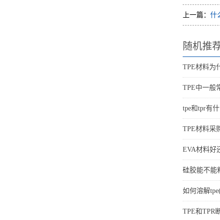
上一篇：
什
随机推
TPE材料
TPE中一
tpe和tpr有
TPE材料
EVA材料好
硅胶能不能粘
如何溶解tp
TPE和TP