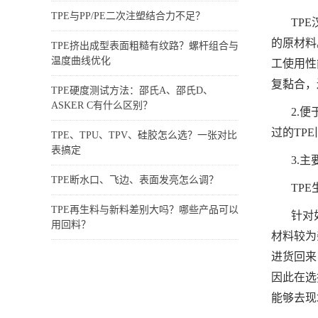
TPE与PP/PE二次注塑结合力不足？
TP
的原材料
TPE挤出成型表面粗糙有纹路？螺杆组合与
温度曲线优化
工使用性
复黏合，
TPE硬度测试方法：邵氏A、邵氏D、
ASKER C有什么区别？
2.
过的TP
TPE、TPU、TPV、硅胶怎么选？一张对比
表搞定
3.
TPE断水口、飞边、表面发亮怎么调？
TP
TPE再生料与新料差别大吗？哪些产品可以
针对
用回料？
材料较为
进货回来
因此在选
能够去现