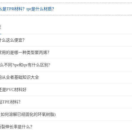
么是TPR材料？tpr是什么材质？
荐
为什么这么便宜？
般常用的是哪一种类型聚丙烯？
什么不同?tpe和tpr有什么区别?
采购从业者基础知识大全
还是PVC材料好
TPE材料？
e(如何溶解已经固化的环氧树脂)
R断裂伸长率是什么？