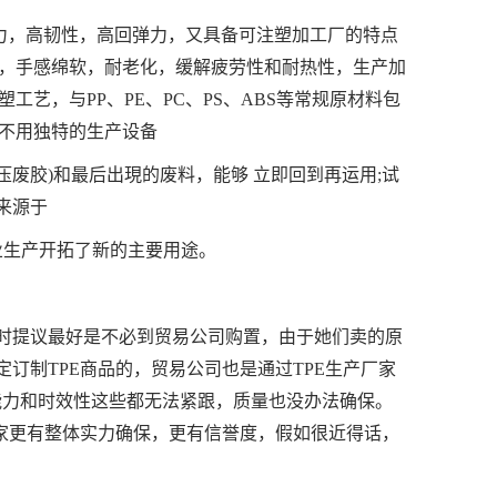
力，高韧性，高回弹力，又具备可注塑加工厂的特点
，手感绵软，耐老化，缓解疲劳性和耐热性，生产加
艺，与PP、PE、PC、PS、ABS等常规原材料包
不用独特的生产设备
压废胶)和最后出現的废料，能够 立即回到再运用;试
来源于
业生产开拓了新的主要用途。
商时提议最好是不必到贸易公司购置，由于她们卖的原
订制TPE商品的，贸易公司也是通过TPE生产厂家
能力和时效性这些都无法紧跟，质量也没办法确保。
厂家更有整体实力确保，更有信誉度，假如很近得话，