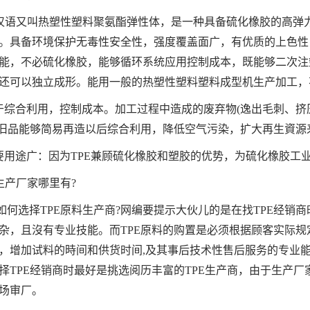
E汉语又叫热塑性塑料聚氨酯弹性体，是一种具备硫化橡胶的高弹
。具备环境保护无毒性安全性，强度覆盖面广，有优质的上色性
能，不必硫化橡胶，能够循环系统应用控制成本，既能够二次注塑工
还可以独立成形。能用一般的热塑性塑料塑料成型机生产加工，
便于综合利用，控制成本。加工过程中造成的废弃物(逸出毛刺、挤
E旧品能够简易再造以后综合利用，降低空气污染，扩大再生資源
主要用途广：因为TPE兼顾硫化橡胶和塑胶的优势，为硫化橡胶工
E生产厂家哪里有?
如何选择TPE原料生产商?网编要提示大伙儿的是在找TPE经销
杂，且沒有专业技能。而TPE原料的购置是必须根据顾客实际规定
，增加试料的時间和供货时间,及其事后技术性售后服务的专业
择TPE经销商时最好是挑选阅历丰富的TPE生产商，由于生产
场审厂。