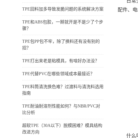
日常
TPE回料加多导致发脆问题的系统解决方案
配件、电
TPE和ABS包胶，一掰就开是不是少了个步
骤？
TPE包PP包不牢，除了换料还有没有别的
招？
TPE打出来老是粘模具，有啥好办法没？
TPE代替PVC在哪些领域成本最接近？
TPE料筒清洗换色难？过渡料与清洗料选用
指南
TPE耐油耐溶剂性能如何？与NBR/PVC对
比分析
超软TPE（30A以下）脱模困难？模具结构
改进方向
什么