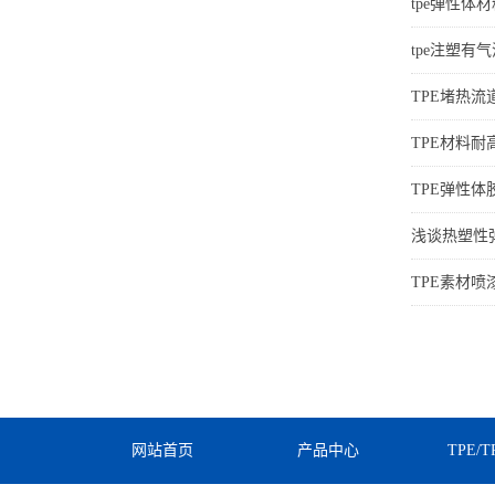
tpe弹性体
tpe注塑有
TPE堵热
TPE材料耐
TPE弹性
浅谈热塑性
TPE素材
网站首页
产品中心
TPE/