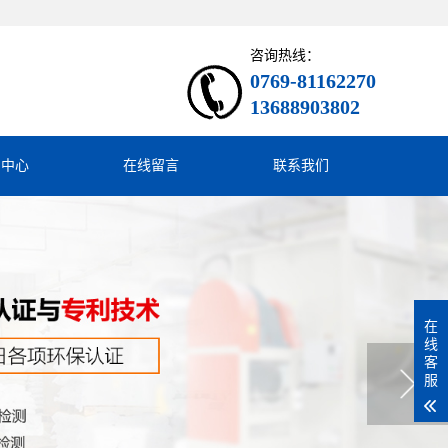
咨询热线：
0769-81162270
13688903802
闻中心
在线留言
联系我们
在
线
客
服