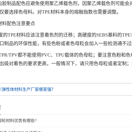
E包胶制品配色应避免使用聚乙烯载色剂，因聚乙烯载色剂可能会
仅要选择色母料。对TPE材料本身的熔融指数也需要调整。
E材料配色注意要点
度的TPE材料应该注意着色剂的迁移；高硬度的SEBS基料的TP
口制品的环保性能，有些色粉或者色母粒会加入一些检测通不过
E/TPR/TPV都不能使用PVC、TPU载体的色母粒；要注意色
出级对着色的要求更高，一般情况下，请只用色母粒或者定制；
PE弹性体材料生产厂家哪家强？
荐
脚轮材料优势有哪些?