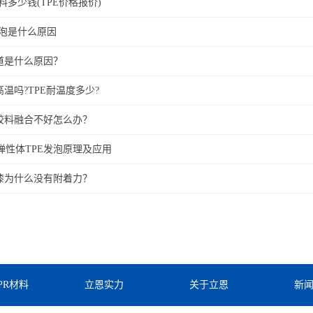
材料多少钱(TPE价格报价)
气泡是什么原因
流道是什么原因？
高温吗?TPE耐温度多少?
体胶料融合不好怎么办？
弹性体TPE发泡原理及应用
喷漆为什么没有附着力？
TPR材料
立恩实力
关于立恩
新