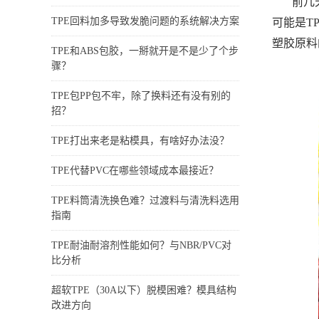
前几
TPE回料加多导致发脆问题的系统解决方案
可能是T
塑胶原料
TPE和ABS包胶，一掰就开是不是少了个步
骤？
TPE包PP包不牢，除了换料还有没有别的
招？
TPE打出来老是粘模具，有啥好办法没？
TPE代替PVC在哪些领域成本最接近？
TPE料筒清洗换色难？过渡料与清洗料选用
指南
TPE耐油耐溶剂性能如何？与NBR/PVC对
比分析
超软TPE（30A以下）脱模困难？模具结构
改进方向