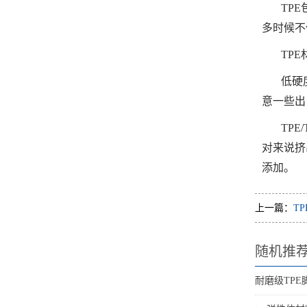
TP
多时候不
TP
低硬
意一些出
TP
对来说挤
添加。
上一篇：
T
随机推
耐磨级TPE