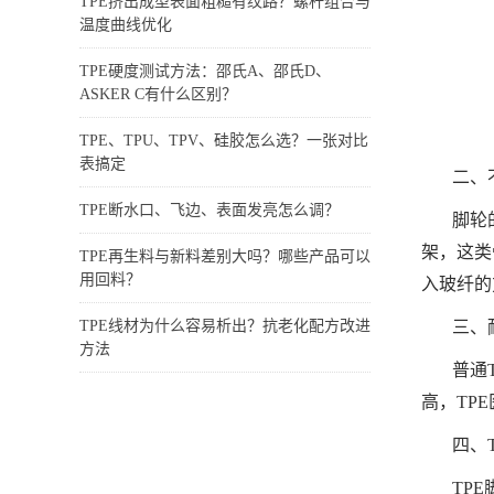
TPE挤出成型表面粗糙有纹路？螺杆组合与
温度曲线优化
TPE硬度测试方法：邵氏A、邵氏D、
ASKER C有什么区别？
TPE、TPU、TPV、硅胶怎么选？一张对比
表搞定
二、
TPE断水口、飞边、表面发亮怎么调？
脚轮
架，这类
TPE再生料与新料差别大吗？哪些产品可以
用回料？
入玻纤的
TPE线材为什么容易析出？抗老化配方改进
三、
方法
普通
高，TP
四、
TP