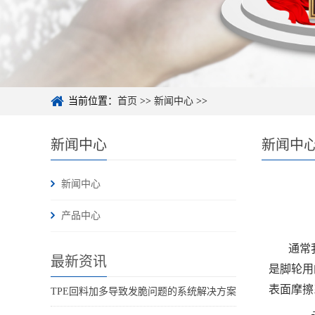
当前位置：
首页
>>
新闻中心
>>
新闻中心
新闻中
新闻中心
产品中心
通常
最新资讯
是脚轮用
表面摩擦
TPE回料加多导致发脆问题的系统解决方案