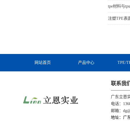
tpe材料与t
注塑TPE
网站首页
产品中心
TPE/
联系我
广东立恩
电话：1368
邮箱：dg@li
地址：广