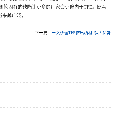
脚轮固有的缺陷让更多的厂家会更偏向于TPE。随着
越来越广泛。
下一篇：
一文秒懂TPE挤出线材的4大优势