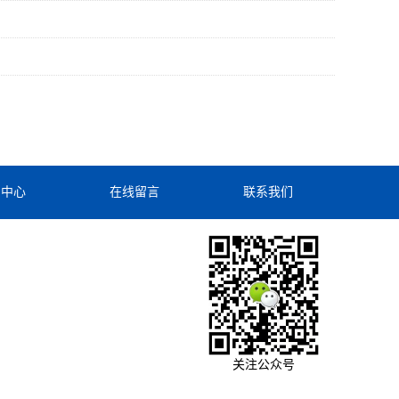
闻中心
在线留言
联系我们
关注公众号