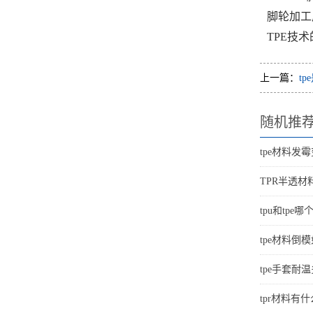
脚轮加工
TPE技
上一篇：
t
随机推
tpe材料发
TPR半透
tpu和tpe
tpe材料倒
tpe手套耐温
tpr材料有