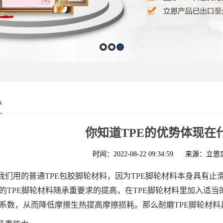
心
你知道TPE的优势体现在
时间：2022-08-22 09:34:59
来源：立恩
我们用的普通TPE包胶脚轮材料，因为TPE脚轮材料本身具有止
的TPE脚轮材料随承重要求的提高，在TPE脚轮材料里加入适当
系数，从而降低摩擦生热提高摩擦损耗。那么耐磨TPE脚轮材料