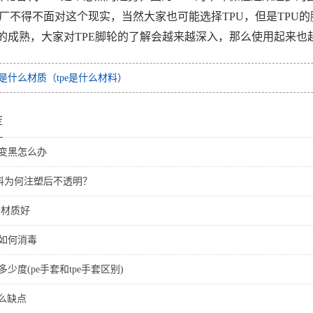
厂不得不面对这个现实，当然大家也可能选择TPU，但是TPU的
术的成熟，大家对TPE脚轮的了解会越来越深入，那么使用起来也
pe是什么材质（tpe是什么材料）
荐
霉变黑怎么办
材料为何注塑后不透明？
哪个材质好
模如何消毒
多少度(pe手套和tpe手套区别)
什么缺点