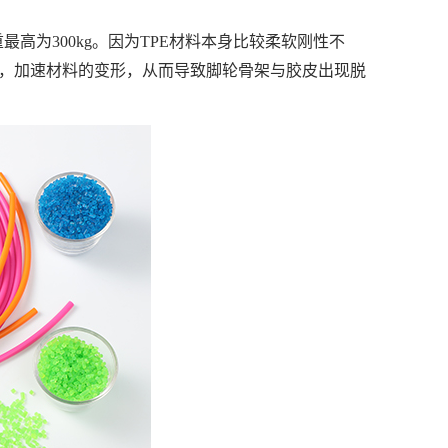
最高为300kg。因为TPE材料本身比较柔软刚性不
，加速材料的变形，从而导致脚轮骨架与胶皮出现脱