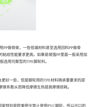
用PP做骨架，一些低端材料甚至选用回料PP做骨
的粘结性能要求更高。如果是增强PP里面一般采用加
般选用均聚型的TPE脚轮料。
会更好一些，但是脚轮用的TPE材料随承重要求的提
面摩擦系数从而降低摩擦生热提高摩擦损耗。
的国家特别是欧美明令禁止使用PVC脚轮，所以出口的