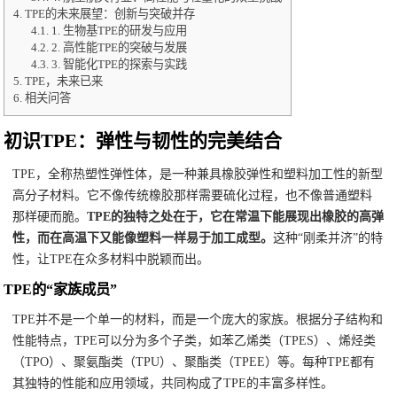
4.
TPE的未来展望：创新与突破并存
4.1.
1. 生物基TPE的研发与应用
4.2.
2. 高性能TPE的突破与发展
4.3.
3. 智能化TPE的探索与实践
5.
TPE，未来已来
6.
相关问答
初识TPE：弹性与韧性的完美结合
TPE，全称热塑性弹性体，是一种兼具橡胶弹性和塑料加工性的新型
高分子材料。它不像传统橡胶那样需要硫化过程，也不像普通塑料
那样硬而脆。
TPE的独特之处在于，它在常温下能展现出橡胶的高弹
性，而在高温下又能像塑料一样易于加工成型。
这种“刚柔并济”的特
性，让TPE在众多材料中脱颖而出。
TPE的“家族成员”
TPE并不是一个单一的材料，而是一个庞大的家族。根据分子结构和
性能特点，TPE可以分为多个子类，如苯乙烯类（TPES）、烯烃类
（TPO）、聚氨酯类（TPU）、聚酯类（TPEE）等。每种TPE都有
其独特的性能和应用领域，共同构成了TPE的丰富多样性。