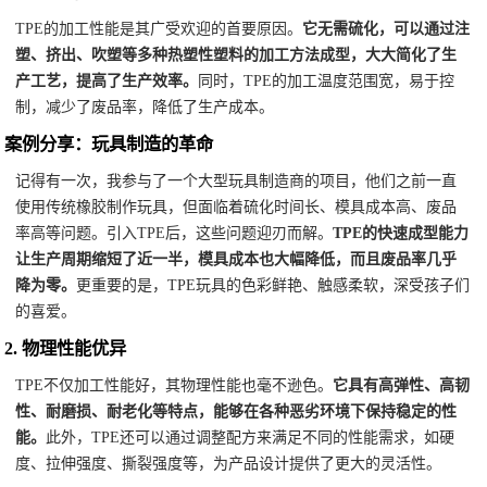
TPE的加工性能是其广受欢迎的首要原因。
它无需硫化，可以通过注
塑、挤出、吹塑等多种热塑性塑料的加工方法成型，大大简化了生
产工艺，提高了生产效率。
同时，TPE的加工温度范围宽，易于控
制，减少了废品率，降低了生产成本。
案例分享：玩具制造的革命
记得有一次，我参与了一个大型玩具制造商的项目，他们之前一直
使用传统橡胶制作玩具，但面临着硫化时间长、模具成本高、废品
率高等问题。引入TPE后，这些问题迎刃而解。
TPE的快速成型能力
让生产周期缩短了近一半，模具成本也大幅降低，而且废品率几乎
降为零。
更重要的是，TPE玩具的色彩鲜艳、触感柔软，深受孩子们
的喜爱。
2.
物理性能优异
TPE不仅加工性能好，其物理性能也毫不逊色。
它具有高弹性、高韧
性、耐磨损、耐老化等特点，能够在各种恶劣环境下保持稳定的性
能。
此外，TPE还可以通过调整配方来满足不同的性能需求，如硬
度、拉伸强度、撕裂强度等，为产品设计提供了更大的灵活性。