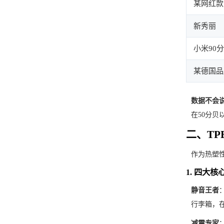
某网红款
新秀丽
小米90分
某德国品
数据不会
在50分贝
二、T
作为热塑性
1. 四大核
静音王者
行李箱，
减震专家