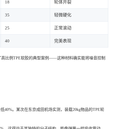
18
轮体开裂
35
轻微硬化
25
正常滚动
40
完美表现
高比例TPE软胶的典型案例——这种材料确实能将噪音控制
40%。某次在东京成田机场实测，装载20kg物品的TPE轮
27%。这得益于其独特的分子结构，能像弹簧一样吸收震动。