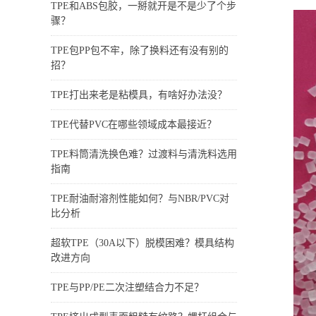
TPE和ABS包胶，一掰就开是不是少了个步
骤？
TPE包PP包不牢，除了换料还有没有别的
招？
TPE打出来老是粘模具，有啥好办法没？
TPE代替PVC在哪些领域成本最接近？
TPE料筒清洗换色难？过渡料与清洗料选用
指南
TPE耐油耐溶剂性能如何？与NBR/PVC对
比分析
超软TPE（30A以下）脱模困难？模具结构
改进方向
TPE与PP/PE二次注塑结合力不足？