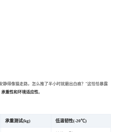
安静得像猫走路，怎么推了半小时就磨出白痕？”这恰恰暴露
、承重性和环境适应性
。
承重测试(kg)
低温韧性(-20℃)