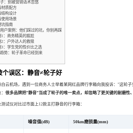
子：别被营销话术忽悠
 看材质配方
 看结构设计
 看使用场景
 避坑指南
用户案例：他们踩过的坑，你别再踩
例1：商务精英的尴尬
例2：户外达人的救赎
例3：学生党的性价比之选
趋势：轮子革命已经到来
破个误区：静音≠轮子好
州白云机场，遇到一位商务人士举着某网红品牌行李箱向我投诉：”这轮子
象：
很多品牌把”静音”当成了轮子的唯一卖点，却忽略了更关键的耐磨性
业测试仪对比过市面上12款主打静音的行李箱：
噪音值(dB)
50km磨损量(mm)