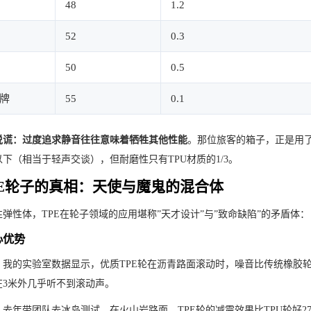
48
1.2
52
0.3
50
0.5
牌
55
0.1
说谎：过度追求静音往往意味着牺牲其他性能
。那位旅客的箱子，正是用了
以下（相当于轻声交谈），但耐磨性只有TPU材质的1/3。
PE轮子的真相：天使与魔鬼的混合体
弹性体，TPE在轮子领域的应用堪称”天才设计”与”致命缺陷”的矛盾体：
心优势
：我的实验室数据显示，优质TPE轮在沥青路面滚动时，噪音比传统橡胶轮低
在3米外几乎听不到滚动声。
：去年带团队去冰岛测试，在火山岩路面，TPE轮的减震效果比TPU轮好