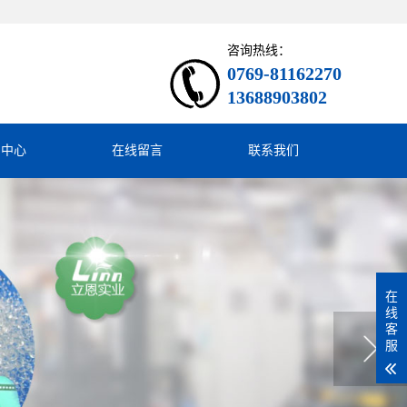
咨询热线：
0769-81162270
13688903802
闻中心
在线留言
联系我们
在
线
客
服