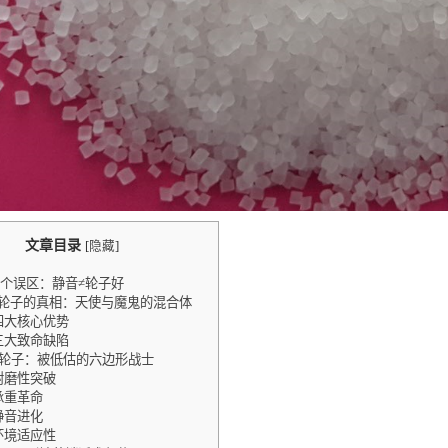
文章目录
[
隐藏
]
个误区：静音≠轮子好
E轮子的真相：天使与魔鬼的混合体
 四大核心优势
 三大致命缺陷
U轮子：被低估的六边形战士
 耐磨性突破
 承重革命
 静音进化
 环境适应性