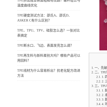
TPE挤出成型表面粗糙有纹路？螺杆组合与
温度曲线优化
TPE硬度测试方法：邵氏A、邵氏D、
ASKER C有什么区别？
TPE、TPU、TPV、硅胶怎么选？一张对比
表搞定
TPE断水口、飞边、表面发亮怎么调？
TPE再生料与新料差别大吗？哪些产品可以
用回料？
1.
一、先破
TPE线材为什么容易析出？抗老化配方改进
2.
二、TP
方法
2.1.
1.
2.2.
2.
3.
三、TP
3.1.
1.
3.2.
2.
3.3.
3.
3.4.
4.