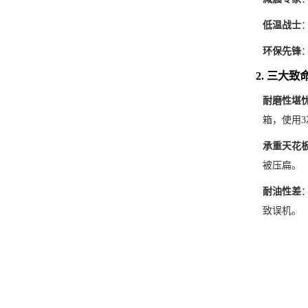
低温战士
环保先锋
2. 三大致
耐磨性堪
箱，使用
承重天花
被压扁。
耐油性差
致误机。