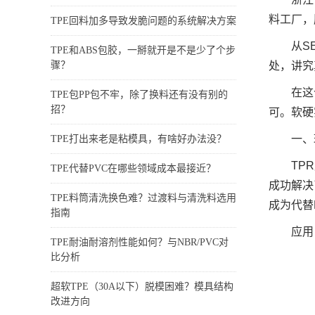
料工厂，
TPE回料加多导致发脆问题的系统解决方案
从S
TPE和ABS包胶，一掰就开是不是少了个步
骤？
处，讲究
在这
TPE包PP包不牢，除了换料还有没有别的
招？
可。软硬
一、
TPE打出来老是粘模具，有啥好办法没？
TP
TPE代替PVC在哪些领域成本最接近？
成功解决
TPE料筒清洗换色难？过渡料与清洗料选用
成为代替
指南
应用
TPE耐油耐溶剂性能如何？与NBR/PVC对
比分析
超软TPE（30A以下）脱模困难？模具结构
改进方向