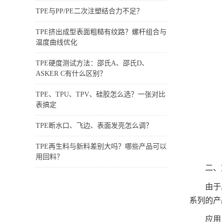
TPE与PP/PE二次注塑结合力不足？
TPE挤出成型表面粗糙有纹路？螺杆组合与
温度曲线优化
TPE硬度测试方法：邵氏A、邵氏D、
ASKER C有什么区别？
TPE、TPU、TPV、硅胶怎么选？一张对比
表搞定
TPE断水口、飞边、表面发亮怎么调？
TPE再生料与新料差别大吗？哪些产品可以
用回料？
二、
由于
系列的产
应用