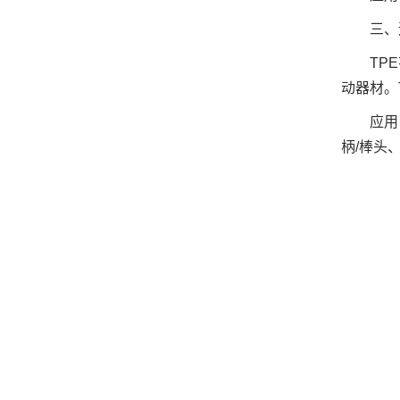
三、
TP
动器材。T
应用
柄/棒头