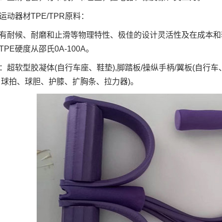
运动器材
TPE/TPR
原料：
E有耐候、耐磨和止滑等物理特性、极佳的设计灵活性及在成本
PE硬度从邵氏0A-100A。
：超软型胶凝体(自行车座、鞋垫),脚踏板/操纵手柄/翼板(自行
、球拍、球胆、护膝、扩胸条、拉力器)。