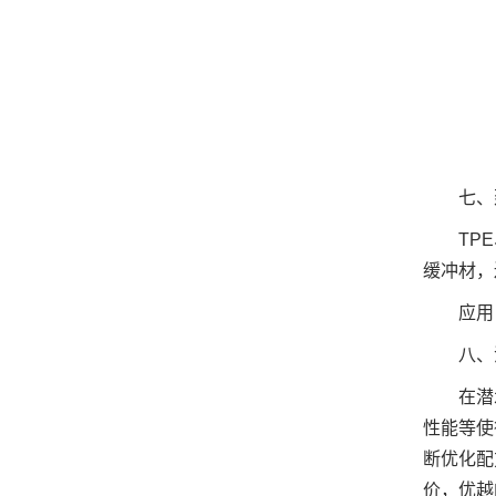
七、
TP
缓冲材，
应用
八、
在潜
性能等使
断优化配
价，优越