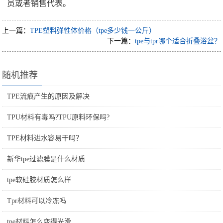
员或者销售代表。
上一篇：
TPE塑料弹性体价格（tpe多少钱一公斤）
下一篇：
tpe与tpr哪个适合折叠浴盆？
随机推荐
TPE流痕产生的原因及解决
TPU材料有毒吗?TPU原料环保吗?
TPE材料进水容易干吗？
新华tpe过滤膜是什么材质
tpe软硅胶材质怎么样
Tpr材料可以冷冻吗
tpe材料怎么变得光滑