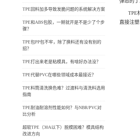
弹态的丁
TPE回料加多导致发脆问题的系统解决方案
TP
直接注塑
TPE和ABS包胶，一掰就开是不是少了个步
骤？
TPE包PP包不牢，除了换料还有没有别的
招？
TPE打出来老是粘模具，有啥好办法没？
TPE代替PVC在哪些领域成本最接近？
TPE料筒清洗换色难？过渡料与清洗料选用
指南
TPE耐油耐溶剂性能如何？与NBR/PVC对
比分析
超软TPE（30A以下）脱模困难？模具结构
改进方向