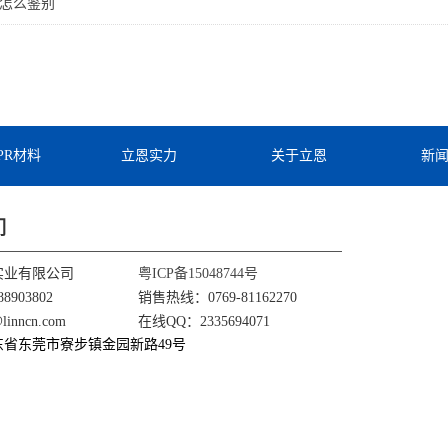
材料怎么鉴别
TPR材料
立恩实力
关于立恩
新
们
实业有限公司
粤ICP备15048744号
8903802
销售热线：0769-81162270
nncn.com
在线QQ：2335694071
东省东莞市寮步镇金园新路49号