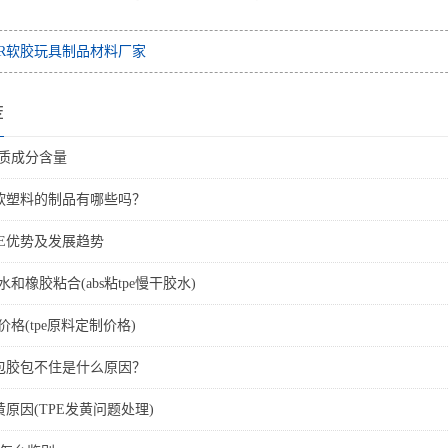
PR软胶玩具制品材料厂家
荐
材质成分含量
E软塑料的制品有哪些吗？
PE优势及发展趋势
水和橡胶粘合(abs粘tpe慢干胶水)
价格(tpe原料定制价格)
体包胶包不住是什么原因？
黄原因(TPE发黄问题处理)