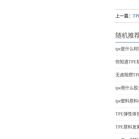
上一篇：
T
随机推
tpe是什么
你知道TP
无卤阻燃T
tpe用什么胶
tpe塑料原料
TPE弹性
TPE原料发