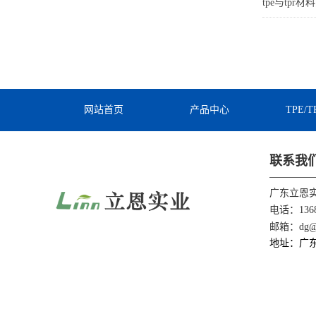
tpe与tpr
网站首页
产品中心
TPE/
联系我
广东立恩
电话：1368
邮箱：dg@li
地址：广