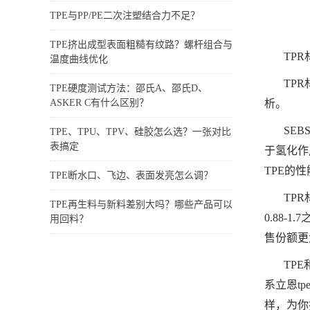
TPE与PP/PE二次注塑结合力不足？
TPE挤出成型表面粗糙有纹路？螺杆组合与
TP
温度曲线优化
TP
TPE硬度测试方法：邵氏A、邵氏D、
ASKER C有什么区别？
析。
SE
TPE、TPU、TPV、硅胶怎么选？一张对比
表搞定
于氢化作
TPE的
TPE断水口、飞边、表面发亮怎么调？
TP
TPE再生料与新料差别大吗？哪些产品可以
0.88
用回料？
售份额更
TP
系立恩t
样，为你