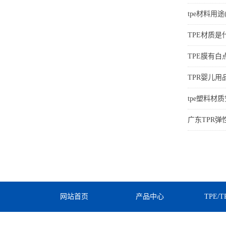
tpe材料用途
TPE材质是
TPE膜有
TPR婴儿
tpe塑料材
广东TPR
网站首页
产品中心
TPE/