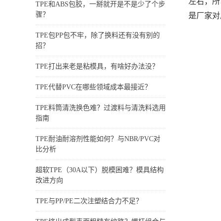
左右，所
TPE和ABS包胶，一掰就开是不是少了个步
骤？
是厂家对
TPE包PP包不牢，除了换料还有没有别的
招？
TPE打出来老是粘模具，有啥好办法没？
TPE代替PVC在哪些领域成本最接近？
TPE料筒清洗换色难？过渡料与清洗料选用
指南
TPE耐油耐溶剂性能如何？与NBR/PVC对
比分析
超软TPE（30A以下）脱模困难？模具结构
改进方向
TPE与PP/PE二次注塑结合力不足？