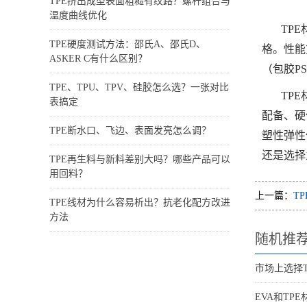
TPE挤出成型表面粗糙有纹路？螺杆组合与
温度曲线优化
TP
TPE硬度测试方法：邵氏A、邵氏D、
格。性能
ASKER C有什么区别？
（包胶PS
TPE、TPU、TPV、硅胶怎么选？一张对比
TP
表搞定
配备、硬
TPE断水口、飞边、表面发亮怎么调？
塑性弹性
还是选择
TPE再生料与新料差别大吗？哪些产品可以
用回料？
上一篇：
T
TPE线材为什么容易析出？抗老化配方改进
方法
随机推
市场上选择
EVA和TP