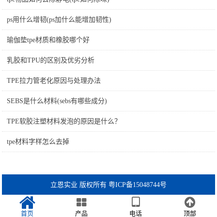
ps用什么增韧(ps加什么能增加韧性)
瑜伽垫tpe材质和橡胶哪个好
乳胶和TPU的区别及优劣分析
TPE拉力管老化原因与处理办法
SEBS是什么材料(sebs有哪些成分)
TPE软胶注塑材料发泡的原因是什么？
tpe材料字样怎么去掉
立恩实业 版权所有 粤ICP备15048744号
首页
产品
电话
顶部