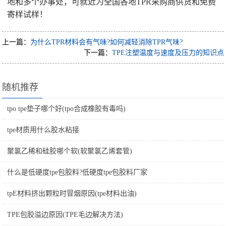
地和多个办事处，可就近为全国各地TPR采购商供货和免费
寄样试样！
上一篇：
为什么TPR材料会有气味?如何减轻消除TPR气味?
下一篇：
TPE注塑温度与速度及压力的知识点
随机推荐
tpo tpe垫子哪个好(tpo合成橡胶有毒吗)
tpe材质用什么胶水粘接
聚氯乙稀和硅胶哪个软(软聚氯乙烯套管)
什么是低硬度tpe包胶料?低硬度tpe包胶料厂家
tpE材料挤出颗粒时冒烟原因(tpe材料出油)
TPE包胶溢边原因(TPE毛边解决方法)