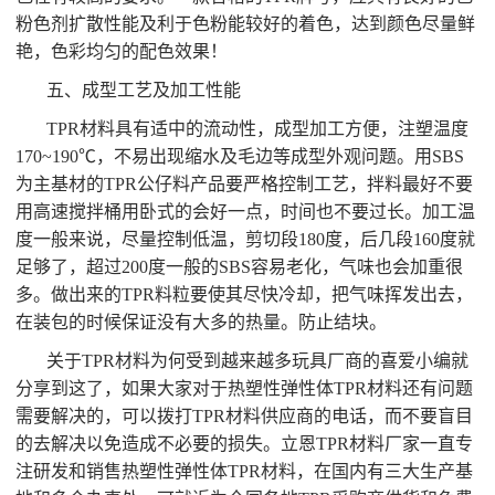
粉色剂扩散性能及利于色粉能较好的着色，达到颜色尽量鲜
艳，色彩均匀的配色效果！
五、成型工艺及加工性能
TPR材料具有适中的流动性，成型加工方便，注塑温度
170~190℃，不易出现缩水及毛边等成型外观问题。用SBS
为主基材的TPR公仔料产品要严格控制工艺，拌料最好不要
用高速搅拌桶用卧式的会好一点，时间也不要过长。加工温
度一般来说，尽量控制低温，剪切段180度，后几段160度就
足够了，超过200度一般的SBS容易老化，气味也会加重很
多。做出来的TPR料粒要使其尽快冷却，把气味挥发出去，
在装包的时候保证没有大多的热量。防止结块。
关于TPR材料为何受到越来越多玩具厂商的喜爱小编就
分享到这了，如果大家对于热塑性弹性体TPR材料还有问题
需要解决的，可以拨打TPR材料供应商的电话，而不要盲目
的去解决以免造成不必要的损失。立恩TPR材料厂家一直专
注研发和销售热塑性弹性体TPR材料，在国内有三大生产基