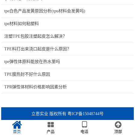
tpe白色产品发黄原因分析(tpu材料会发黄吗)
tpe材料如何粘塑料
注塑TPE包胶注塑起皮怎么解决？
TPE料打出来浇口起皮是什么原因？
tpe弹性体原料能放在热水里吗
TPE膜热封不好什么原因
TPR弹性体材料价格影响因素分析
立恩实业 版权所有 粤ICP备15048744号
首页
产品
电话
顶部