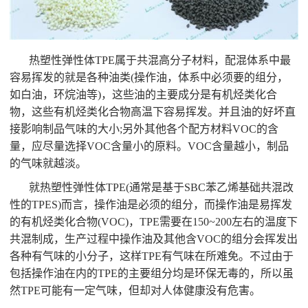
热塑性弹性体TPE属于共混高分子材料，配混体系中最
容易挥发的就是各种油类(操作油，体系中必须要的组分，
如白油，环烷油等)，这些油的主要成分是有机烃类化合
物，这些有机烃类化合物高温下容易挥发。并且油的好坏直
接影响制品气味的大小;另外其他各个配方材料VOC的含
量，应尽量选择VOC含量小的原料。VOC含量越小，制品
的气味就越淡。
就热塑性弹性体TPE(通常是基于SBC苯乙烯基础共混改
性的TPES)而言，操作油是必须的组分，而操作油是易挥发
的有机烃类化合物(VOC)，TPE需要在150~200左右的温度下
共混制成，生产过程中操作油及其他含VOC的组分会挥发出
各种有气味的小分子，这样TPE有气味在所难免。不过由于
包括操作油在内的TPE的主要组分均是环保无毒的，所以虽
然TPE可能有一定气味，但却对人体健康没有危害。