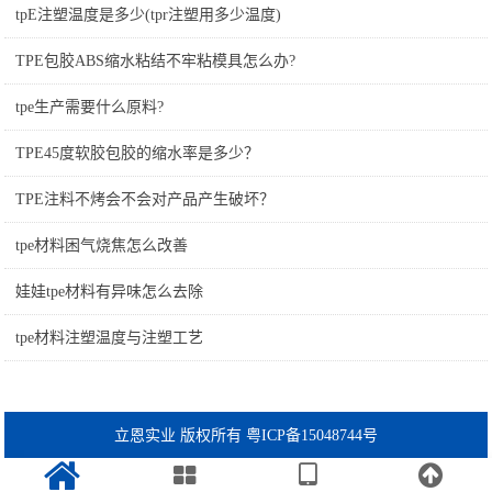
tpE注塑温度是多少(tpr注塑用多少温度)
TPE包胶ABS缩水粘结不牢粘模具怎么办?
tpe生产需要什么原料?
TPE45度软胶包胶的缩水率是多少？
TPE注料不烤会不会对产品产生破坏？
tpe材料困气烧焦怎么改善
娃娃tpe材料有异味怎么去除
tpe材料注塑温度与注塑工艺
立恩实业 版权所有 粤ICP备15048744号