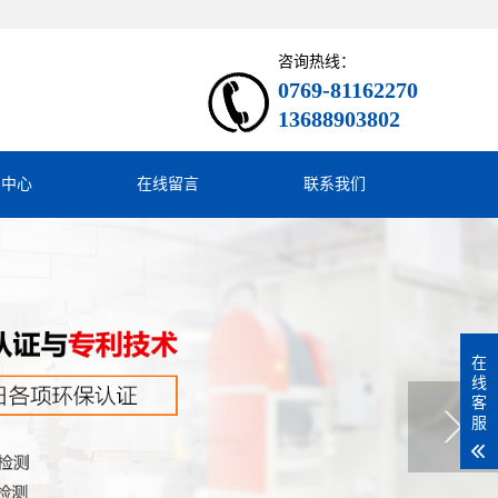
咨询热线：
0769-81162270
13688903802
闻中心
在线留言
联系我们
在
线
客
服