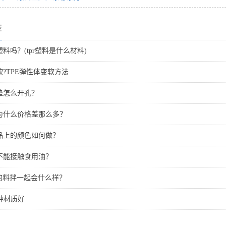
荐
塑料吗？(tpr塑料是什么材料)
软?TPE弹性体变软方法
垫怎么开孔？
质为什么价格差那么多？
产品上的颜色如何做？
么不能接触食用油？
E的料拌一起会什么样？
 哪种材质好