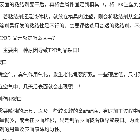
表面的粘结剂变干后，再将金属件固定到模具中，将TPR注塑
：若粘结剂还是液体状，就放在模具内注塑，则会将粘结剂从金
溶剂易挥发的粘结性是不行的，需要评估选用合适的粘结剂。不
TPR制品开裂是怎么回事？
：主要由三种原因导致TPR制品裂口！
裂口
受空气，臭氧作用氧化，发生老化龟裂所致。一些硬度低，尺寸薄
在空气中，几天后表面就会出现裂口！
溶剂作用裂口
需要喷油的玩具，以及一些较柔软的童鞋鞋底，有时加工过程中
量偏多，或者在表面堆积，只是制品表面被腐蚀导致裂口。为此
剂的用量及表面喷涂均匀性。