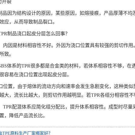
力开裂
R制品因为结构设计的原因，某些原因，如熔接痕，产品厚薄不均
效应，从而导致制品裂口。
TPR制品浇口起皮分层怎么回事？
：内因是材料相容性不好。外因为浇口位置具有较强的剪切作用
所致。
SBS体系的TPR很多都是合金类的材料，若体系相容性不够，
很容易在浇口位置出现起皮分层。
口位置，由于熔体的流动方向和速率会发生急剧变化，这种类似剪
越大，流长比越大，则剪切作用越明显。若TPR各组分相容性
：TPR配混体系应简化组分配比，提升体系相容性。成型时尽量
置，降低产品流长比。
出TPE原料生产厂家哪家好？