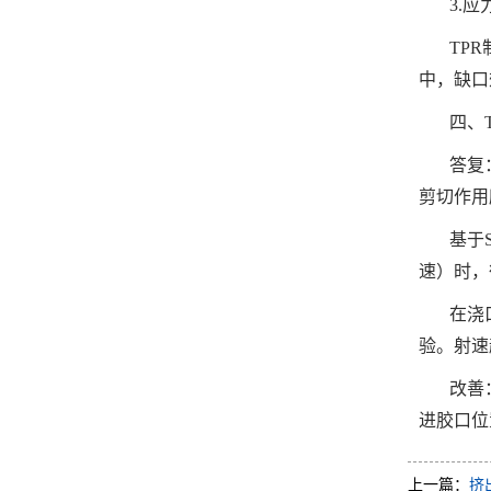
3.应
TP
中，缺口
四、
答复
剪切作用
基于
速）时，
在浇
验。射速
改善
进胶口位
上一篇：
挤