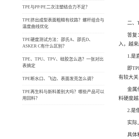
TPE与PP/PE二次注塑结合力不足？
TPE挤出成型表面粗糙有纹路？螺杆组合与
二、
温度曲线优化
答复
TPE硬度测试方法：邵氏A、邵氏D、
入，越来
ASKER C有什么区别？
1.是
TPE、TPU、TPV、硅胶怎么选？一张对比
表搞定
即T
有较大关
TPE断水口、飞边、表面发亮怎么调？
金属
TPE再生料与新料差别大吗？哪些产品可以
料硬度越
用回料？
2.
实际
具体