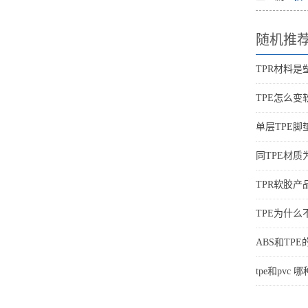
随机推
TPR材料是
TPE怎么变
单层TPE脚
同TPE材
TPR软胶
TPE为什
ABS和TP
tpe和pvc