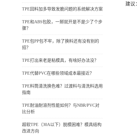
建议
TPE回料加多导致发脆问题的系统解决方案
TPE和ABS包胶，一掰就开是不是少了个步
骤？
TPE包PP包不牢，除了换料还有没有别的
招？
TPE打出来老是粘模具，有啥好办法没？
TPE代替PVC在哪些领域成本最接近？
TPE料筒清洗换色难？过渡料与清洗料选用
指南
TPE耐油耐溶剂性能如何？与NBR/PVC对
比分析
超软TPE（30A以下）脱模困难？模具结构
改进方向