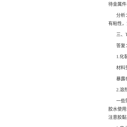
待金属件
分析
有粘性，
三、
答复
1.化
材料
暴露
2.
一些
胶水使用
注意胶黏