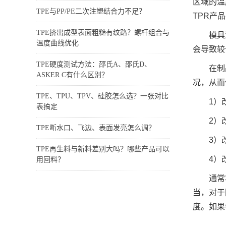
区域的温
TPE与PP/PE二次注塑结合力不足？
TPR产
TPE挤出成型表面粗糙有纹路？螺杆组合与
模具
温度曲线优化
会导致较
TPE硬度测试方法：邵氏A、邵氏D、
在制
ASKER C有什么区别？
况，从而
TPE、TPU、TPV、硅胶怎么选？一张对比
1）
表搞定
2）
TPE断水口、飞边、表面发亮怎么调？
3）
TPE再生料与新料差别大吗？哪些产品可以
4）
用回料？
通常
当，对于
度。如果