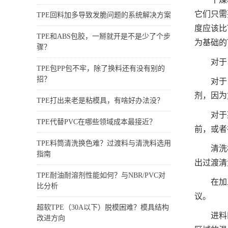
它们只需
TPE回料加多导致发脆问题的系统解决方案
度应该比
TPE和ABS包胶，一掰就开是不是少了个步
为基础的
骤？
对于
TPE包PP包不牢，除了换料还有没有别的
招？
对于
剂，因为
TPE打出来老是粘模具，有啥好办法没？
对于
TPE代替PVC在哪些领域成本最接近？
前，或者
TPE料筒清洗换色难？过渡料与清洗料选用
清洗
指南
出过渡清
TPE耐油耐溶剂性能如何？与NBR/PVC对
在加
比分析
议。
超软TPE（30A以下）脱模困难？模具结构
进料
改进方向