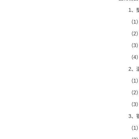
1、
（1
（2
（3
（4
2、
（1
（2
（3
3、
（1