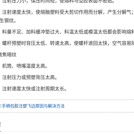
）注射压力小，保压时间短，使熔料与型腔表面不密贴。
）注射速度太快，使熔融塑料受大剪切作用而分解，产生分解气
生银纹。
）料量不足、加料缓冲垫过大、料温太低或模温太低都会影响熔
）螺杆预塑时背压太低、转速太高，使螺杆退回太快，空气容易
烧焦暗纹
）机筒、喷嘴温度太高。
）注射压力或预塑背压太高。
）注射速度太快或注射周期太长。
PE手柄包胶注塑飞边原因与解决方法
荐