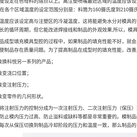
度设定在色母料的熔点以上。离注塑喷嘴最近区域的温度应该设
品在各个区域温度的设定范围分别是：料筒为160摄氏度到210摄氏
温度应该设定高与注塑区的冷凝温度，这将能避免水分对模具的
长的循环周期，但它能改进焊接线和制品的外观效果,所以，模具
品成型填充模具型腔的过程中，如果制品的填充性能不好，就会
使制品存在质量问题。为了提高制品在成型时的填充性能，改善
改换科悦另一系列的产品；
改变浇口位置；
改变注射压力；
改变零件的几何形状。
将注射压力的控制分成为一次注射压力、二次注射压力（保压）
防止模内压力过高、防止溢料或缺料等都是非常重要的。模制品
每次从保压切换到制品冷却阶段的压力和温度一致，那么制品的