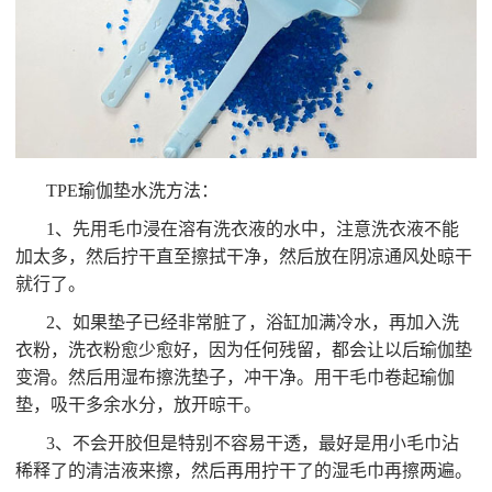
TPE瑜伽垫水洗方法：
1、先用毛巾浸在溶有洗衣液的水中，注意洗衣液不能
加太多，然后拧干直至擦拭干净，然后放在阴凉通风处晾干
就行了。
2、如果垫子已经非常脏了，浴缸加满冷水，再加入洗
衣粉，洗衣粉愈少愈好，因为任何残留，都会让以后瑜伽垫
变滑。然后用湿布擦洗垫子，冲干净。用干毛巾卷起瑜伽
垫，吸干多余水分，放开晾干。
3、不会开胶但是特别不容易干透，最好是用小毛巾沾
稀释了的清洁液来擦，然后再用拧干了的湿毛巾再擦两遍。